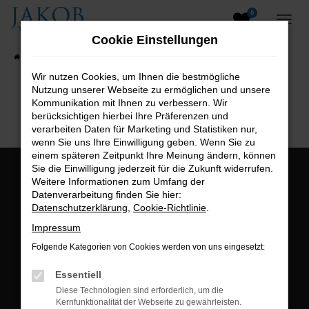
0
Zum
Hauptinhalt
Cookie Einstellungen
springen
Startseite
Fahrzeugangebote
Fahrzeugsuche
Wir nutzen Cookies, um Ihnen die bestmögliche
Nutzung unserer Webseite zu ermöglichen und unsere
B2B-Shop
Kommunikation mit Ihnen zu verbessern. Wir
berücksichtigen hierbei Ihre Präferenzen und
verarbeiten Daten für Marketing und Statistiken nur,
wenn Sie uns Ihre Einwilligung geben. Wenn Sie zu
einem späteren Zeitpunkt Ihre Meinung ändern, können
Sie die Einwilligung jederzeit für die Zukunft widerrufen.
Öffnungszeiten:
Weitere Informationen zum Umfang der
Datenverarbeitung finden Sie hier:
Montag bis Freitag:
Datenschutzerklärung
,
Cookie-Richtlinie
.
07:00 bis 18:00 Uhr
Impressum
Postadresse:
Folgende Kategorien von Cookies werden von uns eingesetzt:
Jakob Trading GmbH
Essentiell
Neustädter Straße 1
Diese Technologien sind erforderlich, um die
Kernfunktionalität der Webseite zu gewährleisten.