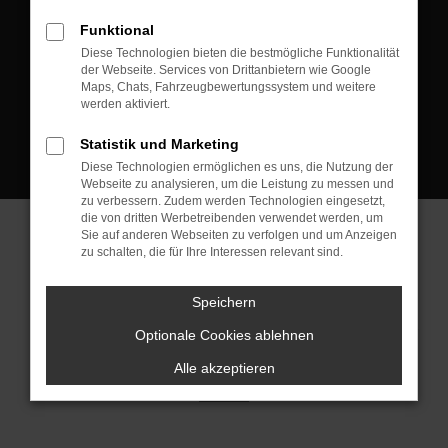
D-08223 Neustadt/Vogtland
Funktional
Kontakt:
Diese Technologien bieten die bestmögliche Funktionalität
der Webseite. Services von Drittanbietern wie Google
Tel.: +49 3745 760 90 20
Maps, Chats, Fahrzeugbewertungssystem und weitere
Fax: +49 3745 760 90 21
werden aktiviert.
Mail: fj@jakob-trading.com
Statistik und Marketing
Diese Technologien ermöglichen es uns, die Nutzung der
Webseite zu analysieren, um die Leistung zu messen und
zu verbessern. Zudem werden Technologien eingesetzt,
die von dritten Werbetreibenden verwendet werden, um
Sie auf anderen Webseiten zu verfolgen und um Anzeigen
zu schalten, die für Ihre Interessen relevant sind.
Barrierefreiheit
Impressum
Datenschutz
Cookie Einstellungen
Speichern
© 2026 Jakob Trading GmbH | Neustädter Straße 1 | DE-08223
Neustadt/Vogtland | fj@jakob-trading.com |
Webdesign by audaris.de
Optionale Cookies ablehnen
Alle akzeptieren