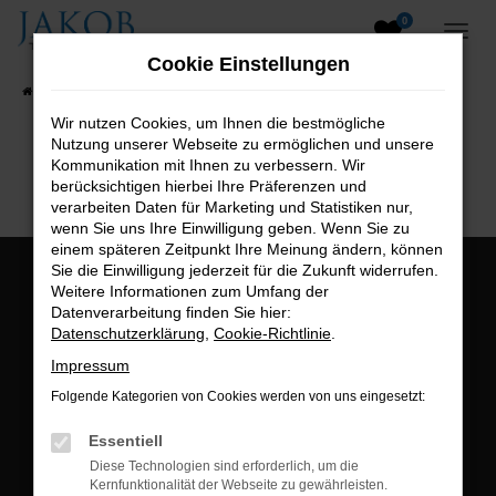
0
Zum
Hauptinhalt
Cookie Einstellungen
springen
Startseite
Fahrzeugangebote
Fahrzeugsuche
Wir nutzen Cookies, um Ihnen die bestmögliche
Nutzung unserer Webseite zu ermöglichen und unsere
B2B-Shop
Kommunikation mit Ihnen zu verbessern. Wir
berücksichtigen hierbei Ihre Präferenzen und
verarbeiten Daten für Marketing und Statistiken nur,
wenn Sie uns Ihre Einwilligung geben. Wenn Sie zu
einem späteren Zeitpunkt Ihre Meinung ändern, können
Sie die Einwilligung jederzeit für die Zukunft widerrufen.
Öffnungszeiten:
Weitere Informationen zum Umfang der
Datenverarbeitung finden Sie hier:
Montag bis Freitag:
Datenschutzerklärung
,
Cookie-Richtlinie
.
07:00 bis 18:00 Uhr
Impressum
Postadresse:
Folgende Kategorien von Cookies werden von uns eingesetzt:
Jakob Trading GmbH
Essentiell
Neustädter Straße 1
Diese Technologien sind erforderlich, um die
Kernfunktionalität der Webseite zu gewährleisten.