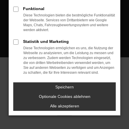
D-08223 Neustadt/Vogtland
Funktional
Kontakt:
Diese Technologien bieten die bestmögliche Funktionalität
der Webseite. Services von Drittanbietern wie Google
Tel.: +49 3745 760 90 20
Maps, Chats, Fahrzeugbewertungssystem und weitere
Fax: +49 3745 760 90 21
werden aktiviert.
Mail: fj@jakob-trading.com
Statistik und Marketing
Diese Technologien ermöglichen es uns, die Nutzung der
Webseite zu analysieren, um die Leistung zu messen und
zu verbessern. Zudem werden Technologien eingesetzt,
die von dritten Werbetreibenden verwendet werden, um
Sie auf anderen Webseiten zu verfolgen und um Anzeigen
zu schalten, die für Ihre Interessen relevant sind.
Barrierefreiheit
Impressum
Datenschutz
Cookie Einstellungen
Speichern
© 2026 Jakob Trading GmbH | Neustädter Straße 1 | DE-08223
Neustadt/Vogtland | fj@jakob-trading.com |
Webdesign by audaris.de
Optionale Cookies ablehnen
Alle akzeptieren