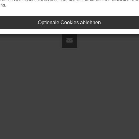
on dritten Werbetreibenden verwendet werden, um Sie auf anderen Webseiten zu ve
ind.
Optionale Cookies ablehnen
land | fj@jakob-trading.com |
Webdesign by audaris.de