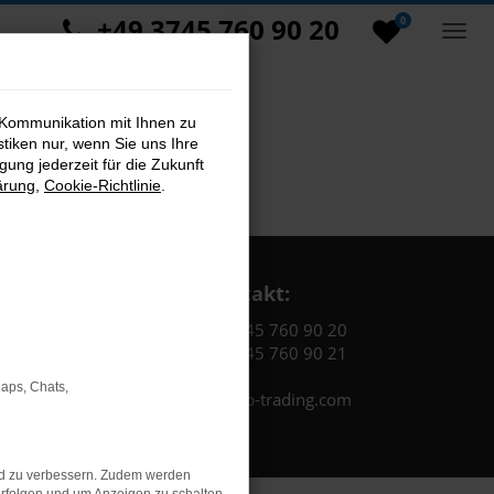
+49 3745 760 90 20
0
 Kommunikation mit Ihnen zu
stiken nur, wenn Sie uns Ihre
ung jederzeit für die Zukunft
ärung
,
Cookie-Richtlinie
.
Kontakt:
Tel.: +49 3745 760 90 20
Fax: +49 3745 760 90 21
Maps, Chats,
Mail: fj@jakob-trading.com
nd zu verbessern. Zudem werden