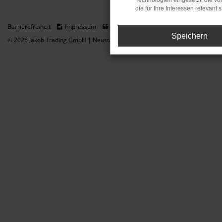
Technologien eingesetzt, die v
die für Ihre Interessen relevant s
Barrierefreiheit
Impressum
Datenschutz
Cookie Einstellungen
Speichern
© 2026 Jakob Trading GmbH | Neustädter Straße 1 | DE-08223 Neustadt/Vogt