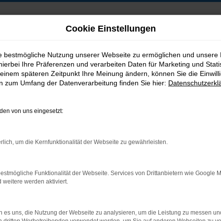
Cookie Einstellungen
ie bestmögliche Nutzung unserer Webseite zu ermöglichen und unsere
hierbei Ihre Präferenzen und verarbeiten Daten für Marketing und Stati
B2B-Shop
einem späteren Zeitpunkt Ihre Meinung ändern, können Sie die Einwillig
en zum Umfang der Datenverarbeitung finden Sie hier:
Datenschutzerkl
en von uns eingesetzt:
Postadresse:
rlich, um die Kernfunktionalität der Webseite zu gewährleisten.
Jakob Trading GmbH
Neustädter Straße 1
estmögliche Funktionalität der Webseite. Services von Drittanbietern wie Google 
D-08223 Neustadt/Vogtland
eitere werden aktiviert.
 es uns, die Nutzung der Webseite zu analysieren, um die Leistung zu messen u