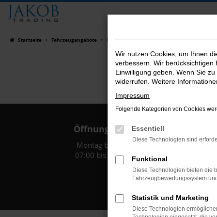
Zum
Hauptinhalt
springen
Startseite
Fahrzeugangebote
Fahrzeugsuche
Wir nutzen Cookies, um Ihnen d
verbessern. Wir berücksichtigen 
Einwilligung geben. Wenn Sie zu 
widerrufen. Weitere Information
Impressum
Folgende Kategorien von Cookies werd
Öffnungszeiten:
Essentiell
Diese Technologien sind erforde
Montag bis Freitag:
07:00 bis 18:00 Uhr
Funktional
Diese Technologien bieten die b
Fahrzeugbewertungssystem und w
Statistik und Marketing
Diese Technologien ermöglichen