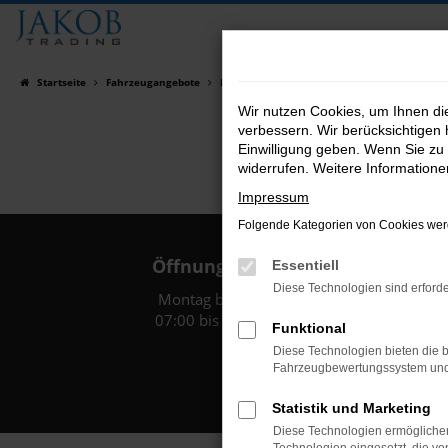
Zum
Hauptinhalt
springen
Startseite
Fahrzeugangebote
Fahrzeugsuche
Wir nutzen Cookies, um Ihnen d
verbessern. Wir berücksichtigen 
Einwilligung geben. Wenn Sie zu 
widerrufen. Weitere Information
Impressum
Folgende Kategorien von Cookies werd
Öffnungszeiten:
Essentiell
Diese Technologien sind erforde
Montag bis Freitag:
07:00 bis 18:00 Uhr
Funktional
Diese Technologien bieten die b
Fahrzeugbewertungssystem und w
Statistik und Marketing
Diese Technologien ermöglichen