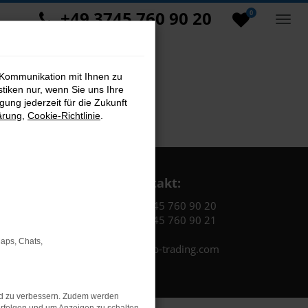
+49 3745 760 90 20
0
 Kommunikation mit Ihnen zu
stiken nur, wenn Sie uns Ihre
ung jederzeit für die Zukunft
ärung
,
Cookie-Richtlinie
.
Kontakt:
Tel.: +49 3745 760 90 20
Fax: +49 3745 760 90 21
Maps, Chats,
Mail: fj@jakob-trading.com
nd zu verbessern. Zudem werden