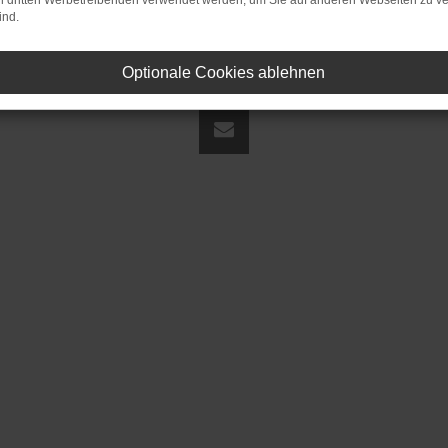
on dritten Werbetreibenden verwendet werden, um Sie auf anderen Webseiten zu ve
ind.
Optionale Cookies ablehnen
land | fj@jakob-trading.com |
Webdesign by audaris.de