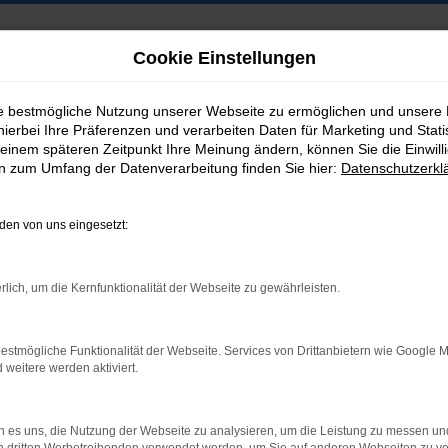
Cookie Einstellungen
ie bestmögliche Nutzung unserer Webseite zu ermöglichen und unsere
hierbei Ihre Präferenzen und verarbeiten Daten für Marketing und Stati
B2B-Shop
einem späteren Zeitpunkt Ihre Meinung ändern, können Sie die Einwillig
en zum Umfang der Datenverarbeitung finden Sie hier:
Datenschutzerkl
en von uns eingesetzt:
Postadresse:
rlich, um die Kernfunktionalität der Webseite zu gewährleisten.
Jakob Trading GmbH
Neustädter Straße 1
estmögliche Funktionalität der Webseite. Services von Drittanbietern wie Google 
D-08223 Neustadt/Vogtland
eitere werden aktiviert.
 es uns, die Nutzung der Webseite zu analysieren, um die Leistung zu messen u