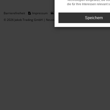
Technologien eingesetzt, die v
die für Ihre Interessen relevant s
Barrierefreiheit
Impressum
Datenschutz
Cookie Einstellungen
Speichern
© 2026 Jakob Trading GmbH | Neustädter Straße 1 | DE-08223 Neustadt/Vogt