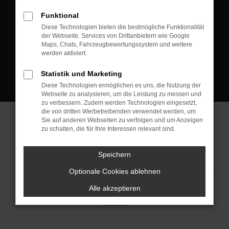
D-08223 Neustadt/Vogtland
Funktional
Kontakt:
Diese Technologien bieten die bestmögliche Funktionalität
der Webseite. Services von Drittanbietern wie Google
Tel.: +49 3745 760 90 20
Maps, Chats, Fahrzeugbewertungssystem und weitere
Fax: +49 3745 760 90 21
werden aktiviert.
Mail: fj@jakob-trading.com
Statistik und Marketing
Diese Technologien ermöglichen es uns, die Nutzung der
Webseite zu analysieren, um die Leistung zu messen und
zu verbessern. Zudem werden Technologien eingesetzt,
die von dritten Werbetreibenden verwendet werden, um
Sie auf anderen Webseiten zu verfolgen und um Anzeigen
zu schalten, die für Ihre Interessen relevant sind.
Barrierefreiheit
Impressum
Datenschutz
Cookie Einstellungen
Speichern
© 2026 Jakob Trading GmbH | Neustädter Straße 1 | DE-08223
Neustadt/Vogtland | fj@jakob-trading.com |
Webdesign by audaris.de
Optionale Cookies ablehnen
Alle akzeptieren