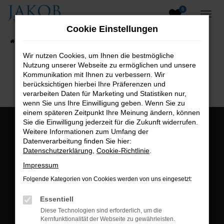
0
Zum
Hauptinhalt
Cookie Einstellungen
springen
Startseite
Fahrzeugangebote
Fahrzeugsuche
Wir nutzen Cookies, um Ihnen die bestmögliche
Nutzung unserer Webseite zu ermöglichen und unsere
B2B-Shop
Kommunikation mit Ihnen zu verbessern. Wir
berücksichtigen hierbei Ihre Präferenzen und
verarbeiten Daten für Marketing und Statistiken nur,
wenn Sie uns Ihre Einwilligung geben. Wenn Sie zu
einem späteren Zeitpunkt Ihre Meinung ändern, können
Sie die Einwilligung jederzeit für die Zukunft widerrufen.
Öffnungszeiten:
Weitere Informationen zum Umfang der
Datenverarbeitung finden Sie hier:
Montag bis Freitag:
Datenschutzerklärung
,
Cookie-Richtlinie
.
07:00 bis 18:00 Uhr
Impressum
Postadresse:
Folgende Kategorien von Cookies werden von uns eingesetzt:
Jakob Trading GmbH
Essentiell
Neustädter Straße 1
Diese Technologien sind erforderlich, um die
Kernfunktionalität der Webseite zu gewährleisten.