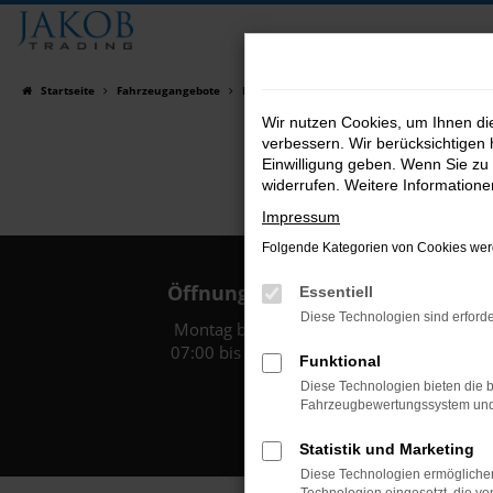
Zum
Hauptinhalt
springen
Startseite
Fahrzeugangebote
Fahrzeugsuche
Wir nutzen Cookies, um Ihnen d
verbessern. Wir berücksichtigen 
Einwilligung geben. Wenn Sie zu 
widerrufen. Weitere Information
Impressum
Folgende Kategorien von Cookies werd
Öffnungszeiten:
Essentiell
Diese Technologien sind erforde
Montag bis Freitag:
07:00 bis 18:00 Uhr
Funktional
Diese Technologien bieten die b
Fahrzeugbewertungssystem und w
Statistik und Marketing
Diese Technologien ermöglichen