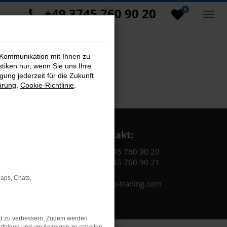
+49 3745 760 90 20
0
 Kommunikation mit Ihnen zu
stiken nur, wenn Sie uns Ihre
ung jederzeit für die Zukunft
ärung
,
Cookie-Richtlinie
.
Kontakt:
Tel.: +49 3745 760 90 20
Fax: +49 3745 760 90 21
Maps, Chats,
Mail: fj@jakob-trading.com
nd zu verbessern. Zudem werden