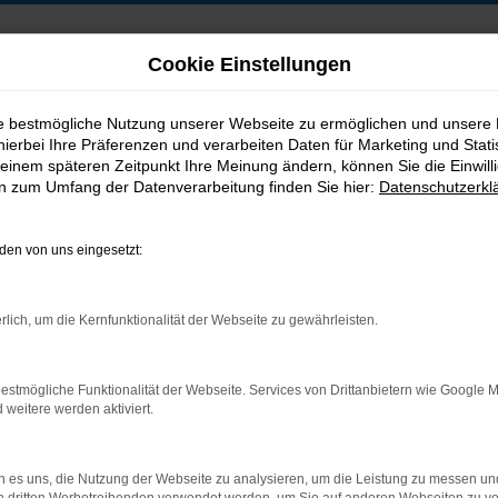
Cookie Einstellungen
ie bestmögliche Nutzung unserer Webseite zu ermöglichen und unsere
hierbei Ihre Präferenzen und verarbeiten Daten für Marketing und Stati
B2B-Shop
einem späteren Zeitpunkt Ihre Meinung ändern, können Sie die Einwillig
en zum Umfang der Datenverarbeitung finden Sie hier:
Datenschutzerkl
en von uns eingesetzt:
Postadresse:
rlich, um die Kernfunktionalität der Webseite zu gewährleisten.
Jakob Trading GmbH
Neustädter Straße 1
estmögliche Funktionalität der Webseite. Services von Drittanbietern wie Google 
D-08223 Neustadt/Vogtland
eitere werden aktiviert.
 es uns, die Nutzung der Webseite zu analysieren, um die Leistung zu messen u