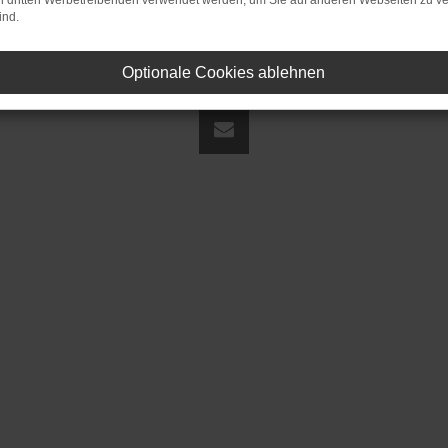
on dritten Werbetreibenden verwendet werden, um Sie auf anderen Webseiten zu ve
ind.
Optionale Cookies ablehnen
land | fj@jakob-trading.com |
Webdesign by audaris.de