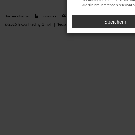
Technologien eingesetzt, die v
die für Ihre Interessen relevant s
Barrierefreiheit
Impressum
Datenschutz
Cookie Einstellungen
Speichern
© 2026 Jakob Trading GmbH | Neustädter Straße 1 | DE-08223 Neustadt/Vogt