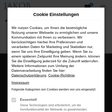
0
Zum
Hauptinhalt
Cookie Einstellungen
springen
Startseite
Fahrzeugangebote
Fahrzeugsuche
Wir nutzen Cookies, um Ihnen die bestmögliche
Nutzung unserer Webseite zu ermöglichen und unsere
B2B-Shop
Kommunikation mit Ihnen zu verbessern. Wir
berücksichtigen hierbei Ihre Präferenzen und
verarbeiten Daten für Marketing und Statistiken nur,
wenn Sie uns Ihre Einwilligung geben. Wenn Sie zu
einem späteren Zeitpunkt Ihre Meinung ändern, können
Sie die Einwilligung jederzeit für die Zukunft widerrufen.
Öffnungszeiten:
Weitere Informationen zum Umfang der
Datenverarbeitung finden Sie hier:
Montag bis Freitag:
Datenschutzerklärung
,
Cookie-Richtlinie
.
07:00 bis 18:00 Uhr
Impressum
Postadresse:
Folgende Kategorien von Cookies werden von uns eingesetzt:
Jakob Trading GmbH
Essentiell
Neustädter Straße 1
Diese Technologien sind erforderlich, um die
Kernfunktionalität der Webseite zu gewährleisten.