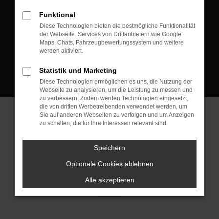
D-08223 Neustadt/Vogtland
Funktional
Kontakt:
Diese Technologien bieten die bestmögliche Funktionalität
der Webseite. Services von Drittanbietern wie Google
Tel.: +49 3745 760 90 20
Maps, Chats, Fahrzeugbewertungssystem und weitere
Fax: +49 3745 760 90 21
werden aktiviert.
Mail: fj@jakob-trading.com
Statistik und Marketing
Diese Technologien ermöglichen es uns, die Nutzung der
Webseite zu analysieren, um die Leistung zu messen und
zu verbessern. Zudem werden Technologien eingesetzt,
die von dritten Werbetreibenden verwendet werden, um
Sie auf anderen Webseiten zu verfolgen und um Anzeigen
zu schalten, die für Ihre Interessen relevant sind.
Barrierefreiheit
Impressum
Datenschutz
Cookie Einstellungen
Speichern
© 2026 Jakob Trading GmbH | Neustädter Straße 1 | DE-08223
Neustadt/Vogtland | fj@jakob-trading.com |
Webdesign by audaris.de
Optionale Cookies ablehnen
Alle akzeptieren