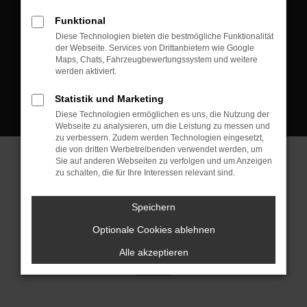
D-08223 Neustadt/Vogtland
Funktional
Kontakt:
Diese Technologien bieten die bestmögliche Funktionalität
der Webseite. Services von Drittanbietern wie Google
Tel.: +49 3745 760 90 20
Maps, Chats, Fahrzeugbewertungssystem und weitere
Fax: +49 3745 760 90 21
werden aktiviert.
Mail: fj@jakob-trading.com
Statistik und Marketing
Diese Technologien ermöglichen es uns, die Nutzung der
Webseite zu analysieren, um die Leistung zu messen und
zu verbessern. Zudem werden Technologien eingesetzt,
die von dritten Werbetreibenden verwendet werden, um
Sie auf anderen Webseiten zu verfolgen und um Anzeigen
zu schalten, die für Ihre Interessen relevant sind.
Barrierefreiheit
Impressum
Datenschutz
Cookie Einstellungen
Speichern
© 2026 Jakob Trading GmbH | Neustädter Straße 1 | DE-08223
Neustadt/Vogtland | fj@jakob-trading.com |
Webdesign by audaris.de
Optionale Cookies ablehnen
Alle akzeptieren