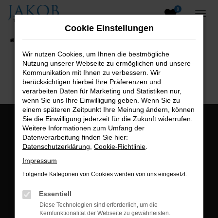
0
Zum
Hauptinhalt
Cookie Einstellungen
springen
Startseite
Fahrzeugangebote
Fahrzeugsuche
Wir nutzen Cookies, um Ihnen die bestmögliche
Nutzung unserer Webseite zu ermöglichen und unsere
B2B-Shop
Kommunikation mit Ihnen zu verbessern. Wir
berücksichtigen hierbei Ihre Präferenzen und
verarbeiten Daten für Marketing und Statistiken nur,
wenn Sie uns Ihre Einwilligung geben. Wenn Sie zu
einem späteren Zeitpunkt Ihre Meinung ändern, können
Sie die Einwilligung jederzeit für die Zukunft widerrufen.
Öffnungszeiten:
Weitere Informationen zum Umfang der
Datenverarbeitung finden Sie hier:
Montag bis Freitag:
Datenschutzerklärung
,
Cookie-Richtlinie
.
07:00 bis 18:00 Uhr
Impressum
Postadresse:
Folgende Kategorien von Cookies werden von uns eingesetzt:
Jakob Trading GmbH
Essentiell
Neustädter Straße 1
Diese Technologien sind erforderlich, um die
Kernfunktionalität der Webseite zu gewährleisten.