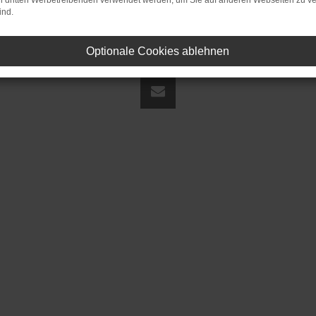
on dritten Werbetreibenden verwendet werden, um Sie auf anderen Webseiten zu ve
ind.
Optionale Cookies ablehnen
land | fj@jakob-trading.com |
Webdesign by audaris.de