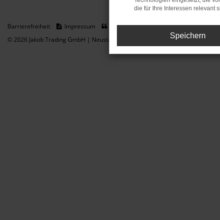
Technologien eingesetzt, die v
die für Ihre Interessen relevant s
Barrierefreiheit
Impressum
Datenschutz
Cookie Einstellungen
Speichern
© 2026 Jakob Trading GmbH | Neustädter Straße 1 | DE-08223 Neustadt/Vogt