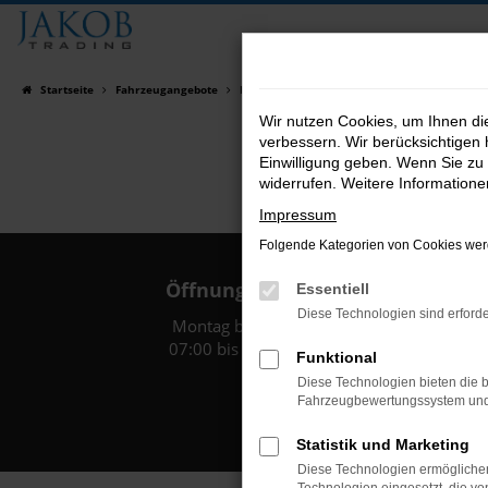
Zum
Hauptinhalt
springen
Startseite
Fahrzeugangebote
Fahrzeugsuche
Wir nutzen Cookies, um Ihnen d
verbessern. Wir berücksichtigen 
Einwilligung geben. Wenn Sie zu 
widerrufen. Weitere Information
Impressum
Folgende Kategorien von Cookies werd
Öffnungszeiten:
Essentiell
Diese Technologien sind erforde
Montag bis Freitag:
07:00 bis 18:00 Uhr
Funktional
Diese Technologien bieten die b
Fahrzeugbewertungssystem und w
Statistik und Marketing
Diese Technologien ermöglichen