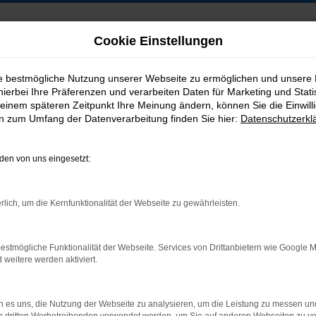
Cookie Einstellungen
ie bestmögliche Nutzung unserer Webseite zu ermöglichen und unsere
hierbei Ihre Präferenzen und verarbeiten Daten für Marketing und Stati
B2B-Shop
einem späteren Zeitpunkt Ihre Meinung ändern, können Sie die Einwillig
en zum Umfang der Datenverarbeitung finden Sie hier:
Datenschutzerkl
en von uns eingesetzt:
Postadresse:
rlich, um die Kernfunktionalität der Webseite zu gewährleisten.
Jakob Trading GmbH
Neustädter Straße 1
estmögliche Funktionalität der Webseite. Services von Drittanbietern wie Google 
D-08223 Neustadt/Vogtland
eitere werden aktiviert.
 es uns, die Nutzung der Webseite zu analysieren, um die Leistung zu messen u