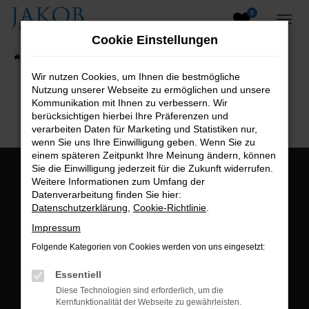
0
Zum
Hauptinhalt
Cookie Einstellungen
springen
Startseite
Fahrzeugangebote
Fahrzeugsuche
Wir nutzen Cookies, um Ihnen die bestmögliche
Nutzung unserer Webseite zu ermöglichen und unsere
B2B-Shop
Kommunikation mit Ihnen zu verbessern. Wir
berücksichtigen hierbei Ihre Präferenzen und
verarbeiten Daten für Marketing und Statistiken nur,
wenn Sie uns Ihre Einwilligung geben. Wenn Sie zu
einem späteren Zeitpunkt Ihre Meinung ändern, können
Sie die Einwilligung jederzeit für die Zukunft widerrufen.
Öffnungszeiten:
Weitere Informationen zum Umfang der
Datenverarbeitung finden Sie hier:
Montag bis Freitag:
Datenschutzerklärung
,
Cookie-Richtlinie
.
07:00 bis 18:00 Uhr
Impressum
Postadresse:
Folgende Kategorien von Cookies werden von uns eingesetzt:
Jakob Trading GmbH
Essentiell
Neustädter Straße 1
Diese Technologien sind erforderlich, um die
Kernfunktionalität der Webseite zu gewährleisten.