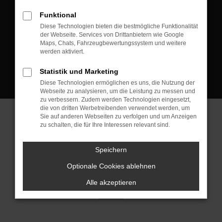
D-08223 Neustadt/Vogtland
Funktional
Kontakt:
Diese Technologien bieten die bestmögliche Funktionalität
der Webseite. Services von Drittanbietern wie Google
Tel.: +49 3745 760 90 20
Maps, Chats, Fahrzeugbewertungssystem und weitere
Fax: +49 3745 760 90 21
werden aktiviert.
Mail: fj@jakob-trading.com
Statistik und Marketing
Diese Technologien ermöglichen es uns, die Nutzung der
Webseite zu analysieren, um die Leistung zu messen und
zu verbessern. Zudem werden Technologien eingesetzt,
die von dritten Werbetreibenden verwendet werden, um
Sie auf anderen Webseiten zu verfolgen und um Anzeigen
zu schalten, die für Ihre Interessen relevant sind.
Barrierefreiheit
Impressum
Datenschutz
Cookie Einstellungen
Speichern
© 2026 Jakob Trading GmbH | Neustädter Straße 1 | DE-08223
Neustadt/Vogtland | fj@jakob-trading.com |
Webdesign by audaris.de
Optionale Cookies ablehnen
Alle akzeptieren