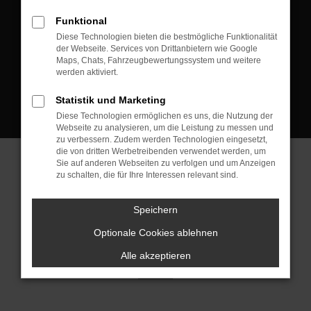
D-08223 Neustadt/Vogtland
Funktional
Kontakt:
Diese Technologien bieten die bestmögliche Funktionalität
der Webseite. Services von Drittanbietern wie Google
Tel.: +49 3745 760 90 20
Maps, Chats, Fahrzeugbewertungssystem und weitere
Fax: +49 3745 760 90 21
werden aktiviert.
Mail: fj@jakob-trading.com
Statistik und Marketing
Diese Technologien ermöglichen es uns, die Nutzung der
Webseite zu analysieren, um die Leistung zu messen und
zu verbessern. Zudem werden Technologien eingesetzt,
die von dritten Werbetreibenden verwendet werden, um
Sie auf anderen Webseiten zu verfolgen und um Anzeigen
zu schalten, die für Ihre Interessen relevant sind.
Barrierefreiheit
Impressum
Datenschutz
Cookie Einstellungen
Speichern
© 2026 Jakob Trading GmbH | Neustädter Straße 1 | DE-08223
Neustadt/Vogtland | fj@jakob-trading.com |
Webdesign by audaris.de
Optionale Cookies ablehnen
Alle akzeptieren