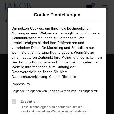
0
Zum
Hauptinhalt
Cookie Einstellungen
springen
Startseite
Fahrzeugangebote
Fahrzeugsuche
Wir nutzen Cookies, um Ihnen die bestmögliche
Nutzung unserer Webseite zu ermöglichen und unsere
B2B-Shop
Kommunikation mit Ihnen zu verbessern. Wir
berücksichtigen hierbei Ihre Präferenzen und
verarbeiten Daten für Marketing und Statistiken nur,
wenn Sie uns Ihre Einwilligung geben. Wenn Sie zu
einem späteren Zeitpunkt Ihre Meinung ändern, können
Sie die Einwilligung jederzeit für die Zukunft widerrufen.
Öffnungszeiten:
Weitere Informationen zum Umfang der
Datenverarbeitung finden Sie hier:
Montag bis Freitag:
Datenschutzerklärung
,
Cookie-Richtlinie
.
07:00 bis 18:00 Uhr
Impressum
Postadresse:
Folgende Kategorien von Cookies werden von uns eingesetzt:
Jakob Trading GmbH
Essentiell
Neustädter Straße 1
Diese Technologien sind erforderlich, um die
Kernfunktionalität der Webseite zu gewährleisten.