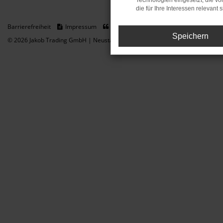
Technologien eingesetzt, die v
die für Ihre Interessen relevant s
Barrierefreiheit
Impressum
Datenschutz
Cookie Einstellungen
Speichern
© 2026 Jakob Trading GmbH | Neustädter Straße 1 | DE-08223 Neustadt/Vogt