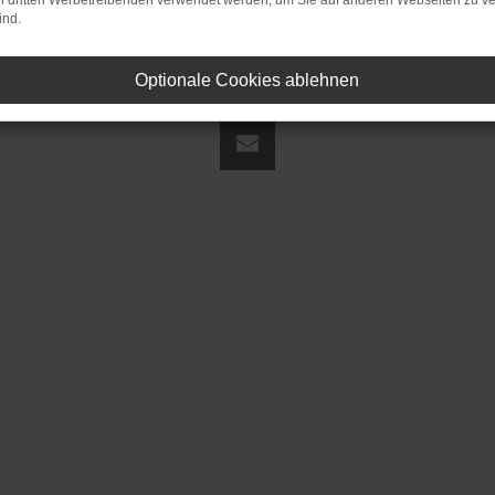
on dritten Werbetreibenden verwendet werden, um Sie auf anderen Webseiten zu ve
ind.
Optionale Cookies ablehnen
land | fj@jakob-trading.com |
Webdesign by audaris.de