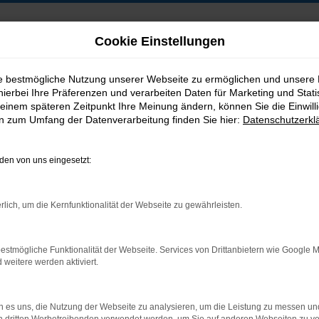
Cookie Einstellungen
ie bestmögliche Nutzung unserer Webseite zu ermöglichen und unsere
hierbei Ihre Präferenzen und verarbeiten Daten für Marketing und Stati
B2B-Shop
einem späteren Zeitpunkt Ihre Meinung ändern, können Sie die Einwillig
en zum Umfang der Datenverarbeitung finden Sie hier:
Datenschutzerkl
en von uns eingesetzt:
Postadresse:
rlich, um die Kernfunktionalität der Webseite zu gewährleisten.
Jakob Trading GmbH
Neustädter Straße 1
estmögliche Funktionalität der Webseite. Services von Drittanbietern wie Google 
D-08223 Neustadt/Vogtland
eitere werden aktiviert.
 es uns, die Nutzung der Webseite zu analysieren, um die Leistung zu messen u