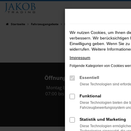
Zum
Hauptinhalt
springen
Startseite
Fahrzeugangebote
Fahrzeugsuche
Wir nutzen Cookies, um Ihnen d
verbessern. Wir berücksichtigen 
Einwilligung geben. Wenn Sie zu 
widerrufen. Weitere Information
Impressum
Folgende Kategorien von Cookies werd
Öffnungszeiten:
Essentiell
Diese Technologien sind erforde
Montag bis Freitag:
07:00 bis 18:00 Uhr
Funktional
Diese Technologien bieten die b
Fahrzeugbewertungssystem und w
Statistik und Marketing
Diese Technologien ermöglichen