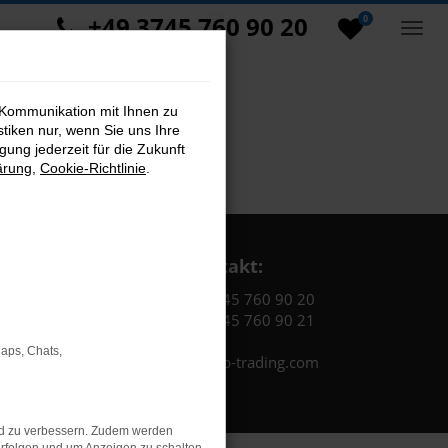
+49 3745 760 90 20
0
 Kommunikation mit Ihnen zu
stiken nur, wenn Sie uns Ihre
ung jederzeit für die Zukunft
ärung
,
Cookie-Richtlinie
.
Kontakt:
Tel.: +49 3745 760 90 20
Fax: +49 3745 760 90 21
Maps, Chats,
Mail: fj@jakob-trading.com
nd zu verbessern. Zudem werden