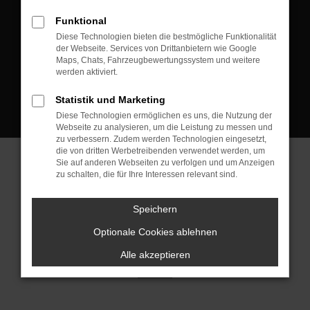
D-08223 Neustadt/Vogtland
Funktional
Kontakt:
Diese Technologien bieten die bestmögliche Funktionalität
der Webseite. Services von Drittanbietern wie Google
Tel.: +49 3745 760 90 20
Maps, Chats, Fahrzeugbewertungssystem und weitere
Fax: +49 3745 760 90 21
werden aktiviert.
Mail: fj@jakob-trading.com
Statistik und Marketing
Diese Technologien ermöglichen es uns, die Nutzung der
Webseite zu analysieren, um die Leistung zu messen und
zu verbessern. Zudem werden Technologien eingesetzt,
die von dritten Werbetreibenden verwendet werden, um
Sie auf anderen Webseiten zu verfolgen und um Anzeigen
zu schalten, die für Ihre Interessen relevant sind.
Barrierefreiheit
Impressum
Datenschutz
Cookie Einstellungen
Speichern
© 2026 Jakob Trading GmbH | Neustädter Straße 1 | DE-08223
Neustadt/Vogtland | fj@jakob-trading.com |
Webdesign by audaris.de
Optionale Cookies ablehnen
Alle akzeptieren