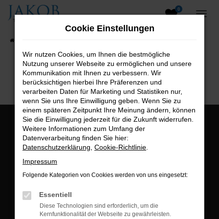
0
Zum
Hauptinhalt
Cookie Einstellungen
springen
Startseite
Fahrzeugangebote
Fahrzeugsuche
Wir nutzen Cookies, um Ihnen die bestmögliche
Nutzung unserer Webseite zu ermöglichen und unsere
B2B-Shop
Kommunikation mit Ihnen zu verbessern. Wir
berücksichtigen hierbei Ihre Präferenzen und
verarbeiten Daten für Marketing und Statistiken nur,
wenn Sie uns Ihre Einwilligung geben. Wenn Sie zu
einem späteren Zeitpunkt Ihre Meinung ändern, können
Sie die Einwilligung jederzeit für die Zukunft widerrufen.
Öffnungszeiten:
Weitere Informationen zum Umfang der
Datenverarbeitung finden Sie hier:
Montag bis Freitag:
Datenschutzerklärung
,
Cookie-Richtlinie
.
07:00 bis 18:00 Uhr
Impressum
Postadresse:
Folgende Kategorien von Cookies werden von uns eingesetzt:
Jakob Trading GmbH
Essentiell
Neustädter Straße 1
Diese Technologien sind erforderlich, um die
Kernfunktionalität der Webseite zu gewährleisten.