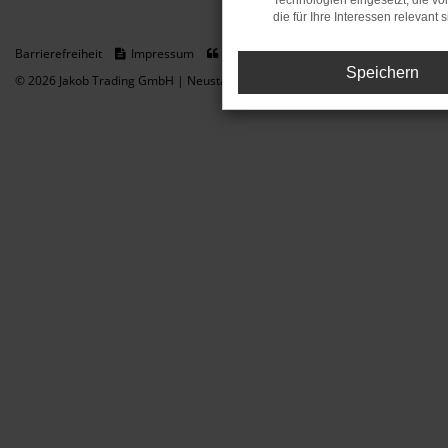
Technologien eingesetzt, die v
die für Ihre Interessen relevant s
Barrierefreiheit
Impressum
Datenschutz
Cookie Einstellungen
Speichern
© 2026 Jakob Trading GmbH | Neustädter Straße 1 | DE-08223 Neustadt/Vogt