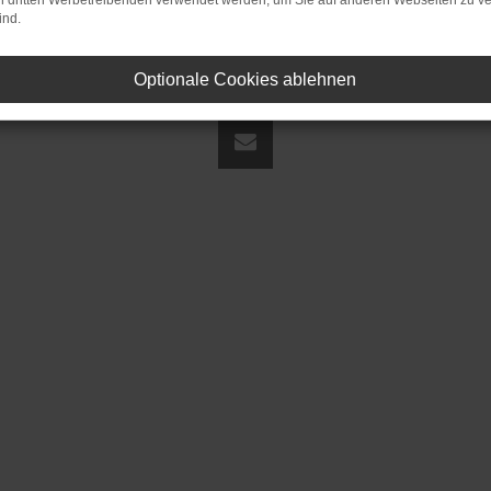
on dritten Werbetreibenden verwendet werden, um Sie auf anderen Webseiten zu ve
ind.
Optionale Cookies ablehnen
land | fj@jakob-trading.com |
Webdesign by audaris.de