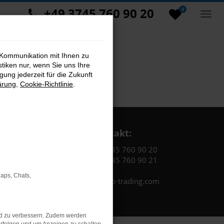
+49 3745 760 90 20
0
 Kommunikation mit Ihnen zu
stiken nur, wenn Sie uns Ihre
ung jederzeit für die Zukunft
ärung
,
Cookie-Richtlinie
.
Kontakt:
Tel.: +49 3745 760 90 20
Fax: +49 3745 760 90 21
Maps, Chats,
Mail: fj@jakob-trading.com
nd zu verbessern. Zudem werden