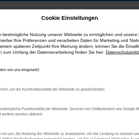
Cookie Einstellungen
ie bestmögliche Nutzung unserer Webseite zu ermöglichen und unsere
hierbei Ihre Präferenzen und verarbeiten Daten für Marketing und Stati
B2B-Shop
einem späteren Zeitpunkt Ihre Meinung ändern, können Sie die Einwillig
en zum Umfang der Datenverarbeitung finden Sie hier:
Datenschutzerkl
en von uns eingesetzt:
Postadresse:
rlich, um die Kernfunktionalität der Webseite zu gewährleisten.
Jakob Trading GmbH
Neustädter Straße 1
estmögliche Funktionalität der Webseite. Services von Drittanbietern wie Google 
D-08223 Neustadt/Vogtland
eitere werden aktiviert.
 es uns, die Nutzung der Webseite zu analysieren, um die Leistung zu messen u