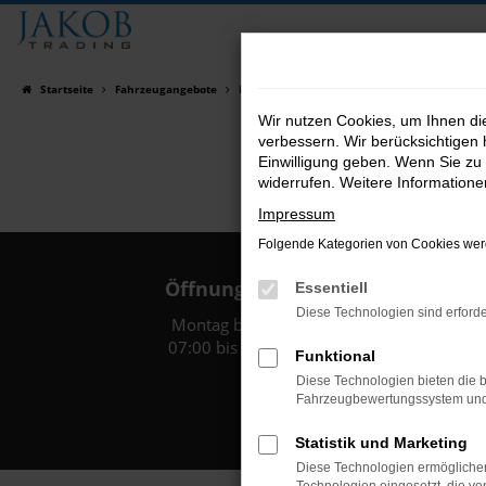
Zum
Hauptinhalt
springen
Startseite
Fahrzeugangebote
Fahrzeugsuche
Wir nutzen Cookies, um Ihnen d
verbessern. Wir berücksichtigen 
Einwilligung geben. Wenn Sie zu 
widerrufen. Weitere Information
Impressum
Folgende Kategorien von Cookies werd
Öffnungszeiten:
Essentiell
Diese Technologien sind erforde
Montag bis Freitag:
07:00 bis 18:00 Uhr
Funktional
Diese Technologien bieten die b
Fahrzeugbewertungssystem und w
Statistik und Marketing
Diese Technologien ermöglichen