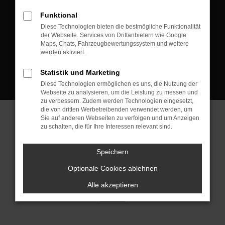
D-08223 Neustadt/Vogtland
Funktional
Kontakt:
Diese Technologien bieten die bestmögliche Funktionalität
der Webseite. Services von Drittanbietern wie Google
Tel.: +49 3745 760 90 20
Maps, Chats, Fahrzeugbewertungssystem und weitere
Fax: +49 3745 760 90 21
werden aktiviert.
Mail: fj@jakob-trading.com
Statistik und Marketing
Diese Technologien ermöglichen es uns, die Nutzung der
Webseite zu analysieren, um die Leistung zu messen und
zu verbessern. Zudem werden Technologien eingesetzt,
die von dritten Werbetreibenden verwendet werden, um
Sie auf anderen Webseiten zu verfolgen und um Anzeigen
zu schalten, die für Ihre Interessen relevant sind.
Barrierefreiheit
Impressum
Datenschutz
Cookie Einstellungen
Speichern
© 2026 Jakob Trading GmbH | Neustädter Straße 1 | DE-08223
Neustadt/Vogtland | fj@jakob-trading.com |
Webdesign by audaris.de
Optionale Cookies ablehnen
Alle akzeptieren