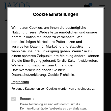
0
Zum
Hauptinhalt
Cookie Einstellungen
springen
Startseite
Fahrzeugangebote
Fahrzeugsuche
Wir nutzen Cookies, um Ihnen die bestmögliche
Nutzung unserer Webseite zu ermöglichen und unsere
B2B-Shop
Kommunikation mit Ihnen zu verbessern. Wir
berücksichtigen hierbei Ihre Präferenzen und
verarbeiten Daten für Marketing und Statistiken nur,
wenn Sie uns Ihre Einwilligung geben. Wenn Sie zu
einem späteren Zeitpunkt Ihre Meinung ändern, können
Sie die Einwilligung jederzeit für die Zukunft widerrufen.
Öffnungszeiten:
Weitere Informationen zum Umfang der
Datenverarbeitung finden Sie hier:
Montag bis Freitag:
Datenschutzerklärung
,
Cookie-Richtlinie
.
07:00 bis 18:00 Uhr
Impressum
Postadresse:
Folgende Kategorien von Cookies werden von uns eingesetzt:
Jakob Trading GmbH
Essentiell
Neustädter Straße 1
Diese Technologien sind erforderlich, um die
Kernfunktionalität der Webseite zu gewährleisten.