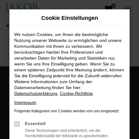
0
Zum
Hauptinhalt
Cookie Einstellungen
springen
Startseite
Fahrzeugangebote
Fahrzeugsuche
Wir nutzen Cookies, um Ihnen die bestmögliche
Nutzung unserer Webseite zu ermöglichen und unsere
B2B-Shop
Kommunikation mit Ihnen zu verbessern. Wir
berücksichtigen hierbei Ihre Präferenzen und
verarbeiten Daten für Marketing und Statistiken nur,
wenn Sie uns Ihre Einwilligung geben. Wenn Sie zu
einem späteren Zeitpunkt Ihre Meinung ändern, können
Sie die Einwilligung jederzeit für die Zukunft widerrufen.
Öffnungszeiten:
Weitere Informationen zum Umfang der
Datenverarbeitung finden Sie hier:
Montag bis Freitag:
Datenschutzerklärung
,
Cookie-Richtlinie
.
07:00 bis 18:00 Uhr
Impressum
Postadresse:
Folgende Kategorien von Cookies werden von uns eingesetzt:
Jakob Trading GmbH
Essentiell
Neustädter Straße 1
Diese Technologien sind erforderlich, um die
Kernfunktionalität der Webseite zu gewährleisten.