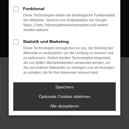
D-08223 Neustadt/Vogtland
Funktional
Kontakt:
Diese Technologien bieten die bestmögliche Funktionalität
der Webseite. Services von Drittanbietern wie Google
Tel.: +49 3745 760 90 20
Maps, Chats, Fahrzeugbewertungssystem und weitere
Fax: +49 3745 760 90 21
werden aktiviert.
Mail: fj@jakob-trading.com
Statistik und Marketing
Diese Technologien ermöglichen es uns, die Nutzung der
Webseite zu analysieren, um die Leistung zu messen und
zu verbessern. Zudem werden Technologien eingesetzt,
die von dritten Werbetreibenden verwendet werden, um
Sie auf anderen Webseiten zu verfolgen und um Anzeigen
zu schalten, die für Ihre Interessen relevant sind.
Barrierefreiheit
Impressum
Datenschutz
Cookie Einstellungen
Speichern
© 2026 Jakob Trading GmbH | Neustädter Straße 1 | DE-08223
Neustadt/Vogtland | fj@jakob-trading.com |
Webdesign by audaris.de
Optionale Cookies ablehnen
Alle akzeptieren