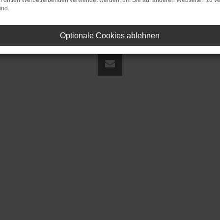
on dritten Werbetreibenden verwendet werden, um Sie auf anderen Webseiten zu ve
ind.
Optionale Cookies ablehnen
land | fj@jakob-trading.com |
Webdesign by audaris.de