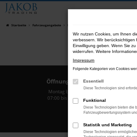
Zum
Hauptinhalt
springen
Startseite
Fahrzeugangebote
Fahrzeugsuche
Wir nutzen Cookies, um Ihnen d
verbessern. Wir berücksichtigen 
Einwilligung geben. Wenn Sie zu 
widerrufen. Weitere Information
Impressum
Folgende Kategorien von Cookies werd
Öffnungszeiten:
Essentiell
Diese Technologien sind erforde
Montag bis Freitag:
07:00 bis 18:00 Uhr
Funktional
Diese Technologien bieten die b
Fahrzeugbewertungssystem und w
Statistik und Marketing
Diese Technologien ermöglichen