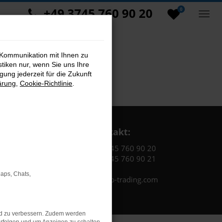
+49 3745 760 90 20
0
 Kommunikation mit Ihnen zu
stiken nur, wenn Sie uns Ihre
ung jederzeit für die Zukunft
ärung
,
Cookie-Richtlinie
.
Kontakt:
Tel.: +49 3745 760 90 20
Fax: +49 3745 760 90 21
Maps, Chats,
Mail: fj@jakob-trading.com
nd zu verbessern. Zudem werden