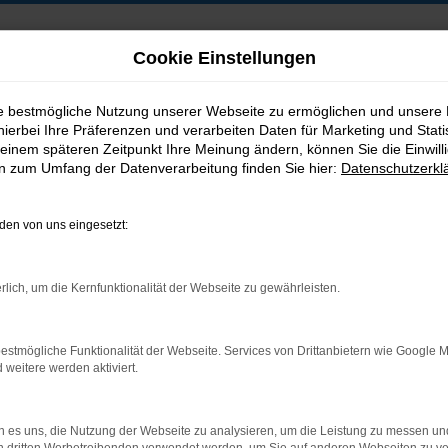
Cookie Einstellungen
ie bestmögliche Nutzung unserer Webseite zu ermöglichen und unsere
hierbei Ihre Präferenzen und verarbeiten Daten für Marketing und Stati
B2B-Shop
einem späteren Zeitpunkt Ihre Meinung ändern, können Sie die Einwillig
en zum Umfang der Datenverarbeitung finden Sie hier:
Datenschutzerkl
en von uns eingesetzt:
Postadresse:
rlich, um die Kernfunktionalität der Webseite zu gewährleisten.
Jakob Trading GmbH
Neustädter Straße 1
estmögliche Funktionalität der Webseite. Services von Drittanbietern wie Google 
D-08223 Neustadt/Vogtland
eitere werden aktiviert.
 es uns, die Nutzung der Webseite zu analysieren, um die Leistung zu messen u