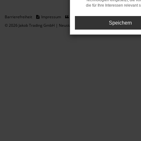
Technologien eingesetzt, die v
die für Ihre Interessen relevant s
Barrierefreiheit
Impressum
Datenschutz
Cookie Einstellungen
Speichern
© 2026 Jakob Trading GmbH | Neustädter Straße 1 | DE-08223 Neustadt/Vogt