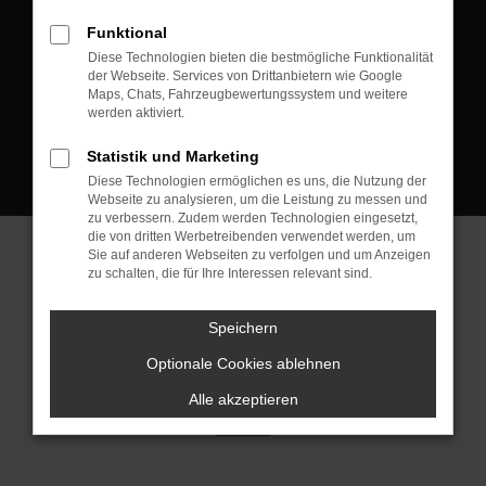
D-08223 Neustadt/Vogtland
Funktional
Kontakt:
Diese Technologien bieten die bestmögliche Funktionalität
der Webseite. Services von Drittanbietern wie Google
Tel.: +49 3745 760 90 20
Maps, Chats, Fahrzeugbewertungssystem und weitere
Fax: +49 3745 760 90 21
werden aktiviert.
Mail: fj@jakob-trading.com
Statistik und Marketing
Diese Technologien ermöglichen es uns, die Nutzung der
Webseite zu analysieren, um die Leistung zu messen und
zu verbessern. Zudem werden Technologien eingesetzt,
die von dritten Werbetreibenden verwendet werden, um
Sie auf anderen Webseiten zu verfolgen und um Anzeigen
zu schalten, die für Ihre Interessen relevant sind.
Barrierefreiheit
Impressum
Datenschutz
Cookie Einstellungen
Speichern
© 2026 Jakob Trading GmbH | Neustädter Straße 1 | DE-08223
Neustadt/Vogtland | fj@jakob-trading.com |
Webdesign by audaris.de
Optionale Cookies ablehnen
Alle akzeptieren