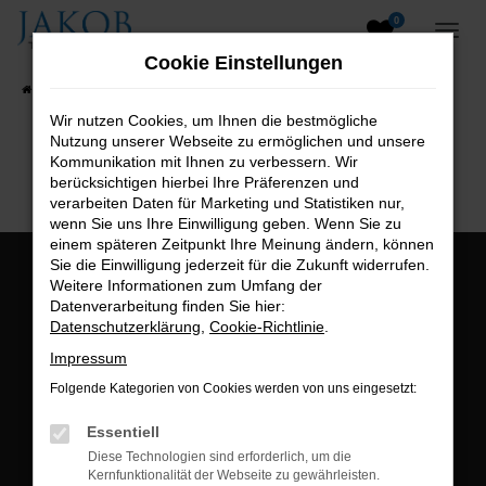
0
Zum
Hauptinhalt
Cookie Einstellungen
springen
Startseite
Fahrzeugangebote
Fahrzeugsuche
Wir nutzen Cookies, um Ihnen die bestmögliche
Nutzung unserer Webseite zu ermöglichen und unsere
B2B-Shop
Kommunikation mit Ihnen zu verbessern. Wir
berücksichtigen hierbei Ihre Präferenzen und
verarbeiten Daten für Marketing und Statistiken nur,
wenn Sie uns Ihre Einwilligung geben. Wenn Sie zu
einem späteren Zeitpunkt Ihre Meinung ändern, können
Sie die Einwilligung jederzeit für die Zukunft widerrufen.
Öffnungszeiten:
Weitere Informationen zum Umfang der
Datenverarbeitung finden Sie hier:
Montag bis Freitag:
Datenschutzerklärung
,
Cookie-Richtlinie
.
07:00 bis 18:00 Uhr
Impressum
Postadresse:
Folgende Kategorien von Cookies werden von uns eingesetzt:
Jakob Trading GmbH
Essentiell
Neustädter Straße 1
Diese Technologien sind erforderlich, um die
Kernfunktionalität der Webseite zu gewährleisten.