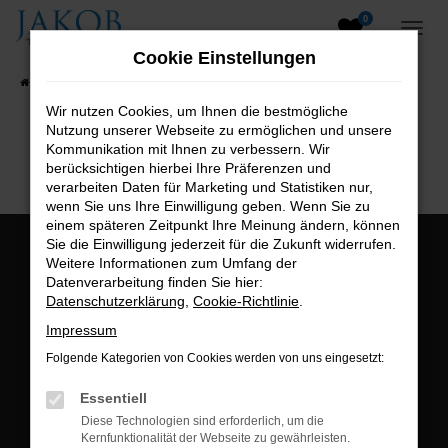
0
Zum
Hauptinhalt
Cookie Einstellungen
springen
Startseite
Fahrzeugangebote
Fahrzeugsuche
Wir nutzen Cookies, um Ihnen die bestmögliche
Nutzung unserer Webseite zu ermöglichen und unsere
B2B-Shop
Kommunikation mit Ihnen zu verbessern. Wir
berücksichtigen hierbei Ihre Präferenzen und
verarbeiten Daten für Marketing und Statistiken nur,
wenn Sie uns Ihre Einwilligung geben. Wenn Sie zu
einem späteren Zeitpunkt Ihre Meinung ändern, können
Sie die Einwilligung jederzeit für die Zukunft widerrufen.
Öffnungszeiten:
Weitere Informationen zum Umfang der
Datenverarbeitung finden Sie hier:
Montag bis Freitag:
Datenschutzerklärung
,
Cookie-Richtlinie
.
07:00 bis 18:00 Uhr
Impressum
Postadresse:
Folgende Kategorien von Cookies werden von uns eingesetzt:
Jakob Trading GmbH
Essentiell
Neustädter Straße 1
Diese Technologien sind erforderlich, um die
Kernfunktionalität der Webseite zu gewährleisten.