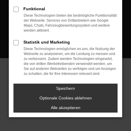
D-08223 Neustadt/Vogtland
Funktional
Kontakt:
Diese Technologien bieten die bestmögliche Funktionalität
der Webseite. Services von Drittanbietern wie Google
Tel.: +49 3745 760 90 20
Maps, Chats, Fahrzeugbewertungssystem und weitere
Fax: +49 3745 760 90 21
werden aktiviert.
Mail: fj@jakob-trading.com
Statistik und Marketing
Diese Technologien ermöglichen es uns, die Nutzung der
Webseite zu analysieren, um die Leistung zu messen und
zu verbessern. Zudem werden Technologien eingesetzt,
die von dritten Werbetreibenden verwendet werden, um
Sie auf anderen Webseiten zu verfolgen und um Anzeigen
zu schalten, die für Ihre Interessen relevant sind.
Barrierefreiheit
Impressum
Datenschutz
Cookie Einstellungen
Speichern
© 2026 Jakob Trading GmbH | Neustädter Straße 1 | DE-08223
Neustadt/Vogtland | fj@jakob-trading.com |
Webdesign by audaris.de
Optionale Cookies ablehnen
Alle akzeptieren