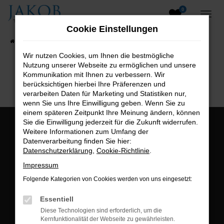
0
Zum
Hauptinhalt
Cookie Einstellungen
springen
Startseite
Fahrzeugangebote
Fahrzeugsuche
Wir nutzen Cookies, um Ihnen die bestmögliche
Nutzung unserer Webseite zu ermöglichen und unsere
B2B-Shop
Kommunikation mit Ihnen zu verbessern. Wir
berücksichtigen hierbei Ihre Präferenzen und
verarbeiten Daten für Marketing und Statistiken nur,
wenn Sie uns Ihre Einwilligung geben. Wenn Sie zu
einem späteren Zeitpunkt Ihre Meinung ändern, können
Sie die Einwilligung jederzeit für die Zukunft widerrufen.
Öffnungszeiten:
Weitere Informationen zum Umfang der
Datenverarbeitung finden Sie hier:
Montag bis Freitag:
Datenschutzerklärung
,
Cookie-Richtlinie
.
07:00 bis 18:00 Uhr
Impressum
Postadresse:
Folgende Kategorien von Cookies werden von uns eingesetzt:
Jakob Trading GmbH
Essentiell
Neustädter Straße 1
Diese Technologien sind erforderlich, um die
Kernfunktionalität der Webseite zu gewährleisten.