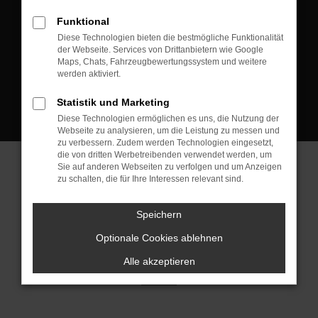
D-08223 Neustadt/Vogtland
Funktional
Kontakt:
Diese Technologien bieten die bestmögliche Funktionalität
der Webseite. Services von Drittanbietern wie Google
Tel.: +49 3745 760 90 20
Maps, Chats, Fahrzeugbewertungssystem und weitere
Fax: +49 3745 760 90 21
werden aktiviert.
Mail: fj@jakob-trading.com
Statistik und Marketing
Diese Technologien ermöglichen es uns, die Nutzung der
Webseite zu analysieren, um die Leistung zu messen und
zu verbessern. Zudem werden Technologien eingesetzt,
die von dritten Werbetreibenden verwendet werden, um
Sie auf anderen Webseiten zu verfolgen und um Anzeigen
zu schalten, die für Ihre Interessen relevant sind.
Barrierefreiheit
Impressum
Datenschutz
Cookie Einstellungen
Speichern
© 2026 Jakob Trading GmbH | Neustädter Straße 1 | DE-08223
Neustadt/Vogtland | fj@jakob-trading.com |
Webdesign by audaris.de
Optionale Cookies ablehnen
Alle akzeptieren