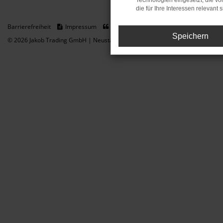
Technologien eingesetzt, die v
die für Ihre Interessen relevant s
Barrierefreiheit
Impressum
Datenschutz
Cookie Einstellungen
Speichern
© 2026 Jakob Trading GmbH | Neustädter Straße 1 | DE-08223 Neustadt/Vogt