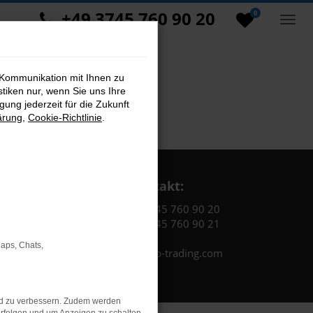
+49 3745 760 90 20
0
 Kommunikation mit Ihnen zu
stiken nur, wenn Sie uns Ihre
ung jederzeit für die Zukunft
ärung
,
Cookie-Richtlinie
.
Kontakt:
Tel.: +49 3745 760 90 20
Fax: +49 3745 760 90 21
Maps, Chats,
Mail: fj@jakob-trading.com
nd zu verbessern. Zudem werden