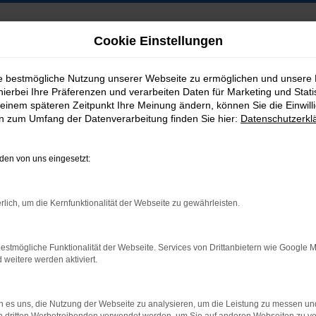
Cookie Einstellungen
ie bestmögliche Nutzung unserer Webseite zu ermöglichen und unsere
hierbei Ihre Präferenzen und verarbeiten Daten für Marketing und Stati
B2B-Shop
einem späteren Zeitpunkt Ihre Meinung ändern, können Sie die Einwillig
en zum Umfang der Datenverarbeitung finden Sie hier:
Datenschutzerkl
en von uns eingesetzt:
Postadresse:
rlich, um die Kernfunktionalität der Webseite zu gewährleisten.
Jakob Trading GmbH
Neustädter Straße 1
estmögliche Funktionalität der Webseite. Services von Drittanbietern wie Google 
D-08223 Neustadt/Vogtland
eitere werden aktiviert.
 es uns, die Nutzung der Webseite zu analysieren, um die Leistung zu messen u