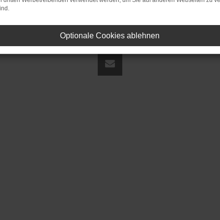
on dritten Werbetreibenden verwendet werden, um Sie auf anderen Webseiten zu ve
ind.
Optionale Cookies ablehnen
land | fj@jakob-trading.com |
Webdesign by audaris.de