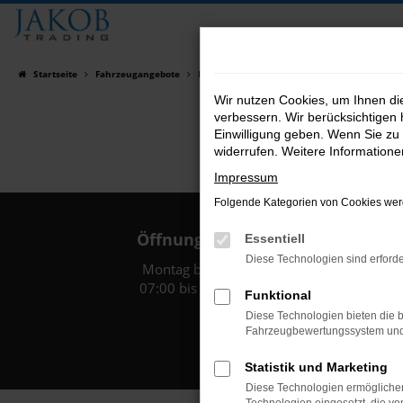
Zum
Hauptinhalt
springen
Startseite
Fahrzeugangebote
Fahrzeugsuche
Wir nutzen Cookies, um Ihnen d
verbessern. Wir berücksichtigen 
Einwilligung geben. Wenn Sie zu 
widerrufen. Weitere Information
Impressum
Folgende Kategorien von Cookies werd
Öffnungszeiten:
Essentiell
Diese Technologien sind erforde
Montag bis Freitag:
07:00 bis 18:00 Uhr
Funktional
Diese Technologien bieten die b
Fahrzeugbewertungssystem und w
Statistik und Marketing
Diese Technologien ermöglichen