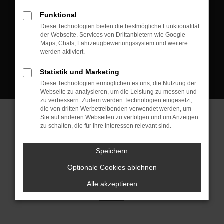
D-08223 Neustadt/Vogtland
Funktional
Kontakt:
Diese Technologien bieten die bestmögliche Funktionalität
der Webseite. Services von Drittanbietern wie Google
Tel.: +49 3745 760 90 20
Maps, Chats, Fahrzeugbewertungssystem und weitere
Fax: +49 3745 760 90 21
werden aktiviert.
Mail: fj@jakob-trading.com
Statistik und Marketing
Diese Technologien ermöglichen es uns, die Nutzung der
Webseite zu analysieren, um die Leistung zu messen und
zu verbessern. Zudem werden Technologien eingesetzt,
die von dritten Werbetreibenden verwendet werden, um
Sie auf anderen Webseiten zu verfolgen und um Anzeigen
zu schalten, die für Ihre Interessen relevant sind.
Barrierefreiheit
Impressum
Datenschutz
Cookie Einstellungen
Speichern
© 2026 Jakob Trading GmbH | Neustädter Straße 1 | DE-08223
Neustadt/Vogtland | fj@jakob-trading.com |
Webdesign by audaris.de
Optionale Cookies ablehnen
Alle akzeptieren