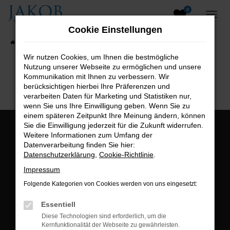
0
Zum
Hauptinhalt
Cookie Einstellungen
springen
Startseite
Fahrzeugangebote
Fahrzeugsuche
Wir nutzen Cookies, um Ihnen die bestmögliche
Nutzung unserer Webseite zu ermöglichen und unsere
B2B-Shop
Kommunikation mit Ihnen zu verbessern. Wir
berücksichtigen hierbei Ihre Präferenzen und
verarbeiten Daten für Marketing und Statistiken nur,
wenn Sie uns Ihre Einwilligung geben. Wenn Sie zu
einem späteren Zeitpunkt Ihre Meinung ändern, können
Sie die Einwilligung jederzeit für die Zukunft widerrufen.
Öffnungszeiten:
Weitere Informationen zum Umfang der
Datenverarbeitung finden Sie hier:
Montag bis Freitag:
Datenschutzerklärung
,
Cookie-Richtlinie
.
07:00 bis 18:00 Uhr
Impressum
Postadresse:
Folgende Kategorien von Cookies werden von uns eingesetzt:
Jakob Trading GmbH
Essentiell
Neustädter Straße 1
Diese Technologien sind erforderlich, um die
Kernfunktionalität der Webseite zu gewährleisten.