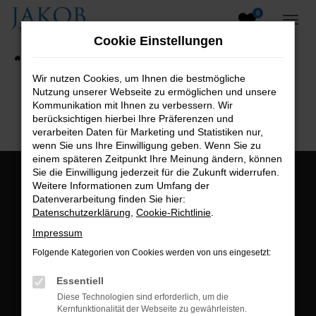
0
Zum
Hauptinhalt
Cookie Einstellungen
springen
Startseite
Fahrzeugangebote
Fahrzeugsuche
Wir nutzen Cookies, um Ihnen die bestmögliche
Nutzung unserer Webseite zu ermöglichen und unsere
B2B-Shop
Kommunikation mit Ihnen zu verbessern. Wir
berücksichtigen hierbei Ihre Präferenzen und
verarbeiten Daten für Marketing und Statistiken nur,
wenn Sie uns Ihre Einwilligung geben. Wenn Sie zu
einem späteren Zeitpunkt Ihre Meinung ändern, können
Sie die Einwilligung jederzeit für die Zukunft widerrufen.
Öffnungszeiten:
Weitere Informationen zum Umfang der
Datenverarbeitung finden Sie hier:
Montag bis Freitag:
Datenschutzerklärung
,
Cookie-Richtlinie
.
07:00 bis 18:00 Uhr
Impressum
Postadresse:
Folgende Kategorien von Cookies werden von uns eingesetzt:
Jakob Trading GmbH
Essentiell
Neustädter Straße 1
Diese Technologien sind erforderlich, um die
Kernfunktionalität der Webseite zu gewährleisten.