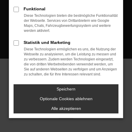
D-08223 Neustadt/Vogtland
Funktional
Kontakt:
Diese Technologien bieten die bestmögliche Funktionalität
der Webseite. Services von Drittanbietern wie Google
Tel.: +49 3745 760 90 20
Maps, Chats, Fahrzeugbewertungssystem und weitere
Fax: +49 3745 760 90 21
werden aktiviert.
Mail: fj@jakob-trading.com
Statistik und Marketing
Diese Technologien ermöglichen es uns, die Nutzung der
Webseite zu analysieren, um die Leistung zu messen und
zu verbessern. Zudem werden Technologien eingesetzt,
die von dritten Werbetreibenden verwendet werden, um
Sie auf anderen Webseiten zu verfolgen und um Anzeigen
zu schalten, die für Ihre Interessen relevant sind.
Barrierefreiheit
Impressum
Datenschutz
Cookie Einstellungen
Speichern
© 2026 Jakob Trading GmbH | Neustädter Straße 1 | DE-08223
Neustadt/Vogtland | fj@jakob-trading.com |
Webdesign by audaris.de
Optionale Cookies ablehnen
Alle akzeptieren