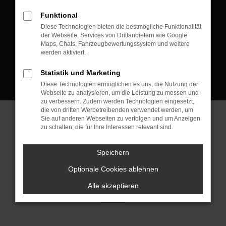
D-08223 Neustadt/Vogtland
Funktional
Kontakt:
Diese Technologien bieten die bestmögliche Funktionalität
der Webseite. Services von Drittanbietern wie Google
Tel.: +49 3745 760 90 20
Maps, Chats, Fahrzeugbewertungssystem und weitere
Fax: +49 3745 760 90 21
werden aktiviert.
Mail: fj@jakob-trading.com
Statistik und Marketing
Diese Technologien ermöglichen es uns, die Nutzung der
Webseite zu analysieren, um die Leistung zu messen und
zu verbessern. Zudem werden Technologien eingesetzt,
die von dritten Werbetreibenden verwendet werden, um
Sie auf anderen Webseiten zu verfolgen und um Anzeigen
zu schalten, die für Ihre Interessen relevant sind.
Barrierefreiheit
Impressum
Datenschutz
Cookie Einstellungen
Speichern
© 2026 Jakob Trading GmbH | Neustädter Straße 1 | DE-08223
Neustadt/Vogtland | fj@jakob-trading.com |
Webdesign by audaris.de
Optionale Cookies ablehnen
Alle akzeptieren