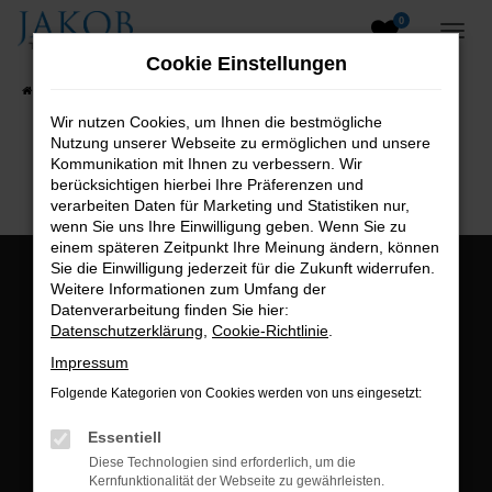
0
Zum
Hauptinhalt
Cookie Einstellungen
springen
Startseite
Fahrzeugangebote
Fahrzeugsuche
Wir nutzen Cookies, um Ihnen die bestmögliche
Nutzung unserer Webseite zu ermöglichen und unsere
B2B-Shop
Kommunikation mit Ihnen zu verbessern. Wir
berücksichtigen hierbei Ihre Präferenzen und
verarbeiten Daten für Marketing und Statistiken nur,
wenn Sie uns Ihre Einwilligung geben. Wenn Sie zu
einem späteren Zeitpunkt Ihre Meinung ändern, können
Sie die Einwilligung jederzeit für die Zukunft widerrufen.
Öffnungszeiten:
Weitere Informationen zum Umfang der
Datenverarbeitung finden Sie hier:
Montag bis Freitag:
Datenschutzerklärung
,
Cookie-Richtlinie
.
07:00 bis 18:00 Uhr
Impressum
Postadresse:
Folgende Kategorien von Cookies werden von uns eingesetzt:
Jakob Trading GmbH
Essentiell
Neustädter Straße 1
Diese Technologien sind erforderlich, um die
Kernfunktionalität der Webseite zu gewährleisten.