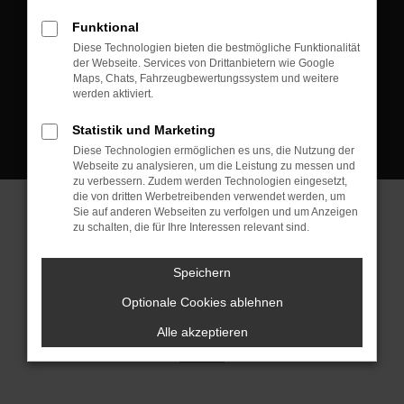
D-08223 Neustadt/Vogtland
Funktional
Kontakt:
Diese Technologien bieten die bestmögliche Funktionalität
der Webseite. Services von Drittanbietern wie Google
Tel.: +49 3745 760 90 20
Maps, Chats, Fahrzeugbewertungssystem und weitere
Fax: +49 3745 760 90 21
werden aktiviert.
Mail: fj@jakob-trading.com
Statistik und Marketing
Diese Technologien ermöglichen es uns, die Nutzung der
Webseite zu analysieren, um die Leistung zu messen und
zu verbessern. Zudem werden Technologien eingesetzt,
die von dritten Werbetreibenden verwendet werden, um
Sie auf anderen Webseiten zu verfolgen und um Anzeigen
zu schalten, die für Ihre Interessen relevant sind.
Barrierefreiheit
Impressum
Datenschutz
Cookie Einstellungen
Speichern
© 2026 Jakob Trading GmbH | Neustädter Straße 1 | DE-08223
Neustadt/Vogtland | fj@jakob-trading.com |
Webdesign by audaris.de
Optionale Cookies ablehnen
Alle akzeptieren