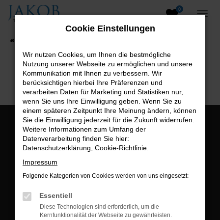
0
Zum
Hauptinhalt
Cookie Einstellungen
springen
Startseite
Fahrzeugangebote
Fahrzeugsuche
Wir nutzen Cookies, um Ihnen die bestmögliche
Nutzung unserer Webseite zu ermöglichen und unsere
B2B-Shop
Kommunikation mit Ihnen zu verbessern. Wir
berücksichtigen hierbei Ihre Präferenzen und
verarbeiten Daten für Marketing und Statistiken nur,
wenn Sie uns Ihre Einwilligung geben. Wenn Sie zu
einem späteren Zeitpunkt Ihre Meinung ändern, können
Sie die Einwilligung jederzeit für die Zukunft widerrufen.
Öffnungszeiten:
Weitere Informationen zum Umfang der
Datenverarbeitung finden Sie hier:
Montag bis Freitag:
Datenschutzerklärung
,
Cookie-Richtlinie
.
07:00 bis 18:00 Uhr
Impressum
Postadresse:
Folgende Kategorien von Cookies werden von uns eingesetzt:
Jakob Trading GmbH
Essentiell
Neustädter Straße 1
Diese Technologien sind erforderlich, um die
Kernfunktionalität der Webseite zu gewährleisten.