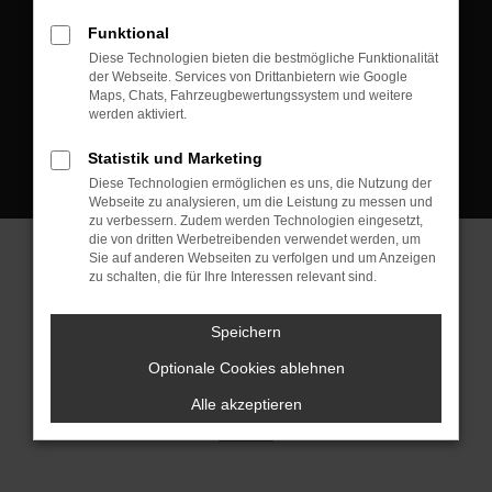
D-08223 Neustadt/Vogtland
Funktional
Kontakt:
Diese Technologien bieten die bestmögliche Funktionalität
der Webseite. Services von Drittanbietern wie Google
Tel.: +49 3745 760 90 20
Maps, Chats, Fahrzeugbewertungssystem und weitere
Fax: +49 3745 760 90 21
werden aktiviert.
Mail: fj@jakob-trading.com
Statistik und Marketing
Diese Technologien ermöglichen es uns, die Nutzung der
Webseite zu analysieren, um die Leistung zu messen und
zu verbessern. Zudem werden Technologien eingesetzt,
die von dritten Werbetreibenden verwendet werden, um
Sie auf anderen Webseiten zu verfolgen und um Anzeigen
zu schalten, die für Ihre Interessen relevant sind.
Barrierefreiheit
Impressum
Datenschutz
Cookie Einstellungen
Speichern
© 2026 Jakob Trading GmbH | Neustädter Straße 1 | DE-08223
Neustadt/Vogtland | fj@jakob-trading.com |
Webdesign by audaris.de
Optionale Cookies ablehnen
Alle akzeptieren