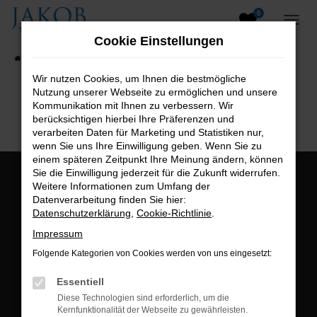
0
Zum
Hauptinhalt
Cookie Einstellungen
springen
Startseite
Fahrzeugangebote
Fahrzeugsuche
Wir nutzen Cookies, um Ihnen die bestmögliche
Nutzung unserer Webseite zu ermöglichen und unsere
B2B-Shop
Kommunikation mit Ihnen zu verbessern. Wir
berücksichtigen hierbei Ihre Präferenzen und
verarbeiten Daten für Marketing und Statistiken nur,
wenn Sie uns Ihre Einwilligung geben. Wenn Sie zu
einem späteren Zeitpunkt Ihre Meinung ändern, können
Sie die Einwilligung jederzeit für die Zukunft widerrufen.
Öffnungszeiten:
Weitere Informationen zum Umfang der
Datenverarbeitung finden Sie hier:
Montag bis Freitag:
Datenschutzerklärung
,
Cookie-Richtlinie
.
07:00 bis 18:00 Uhr
Impressum
Postadresse:
Folgende Kategorien von Cookies werden von uns eingesetzt:
Jakob Trading GmbH
Essentiell
Neustädter Straße 1
Diese Technologien sind erforderlich, um die
Kernfunktionalität der Webseite zu gewährleisten.