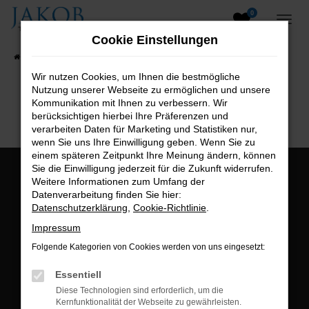
0
Zum
Hauptinhalt
Cookie Einstellungen
springen
Startseite
Fahrzeugangebote
Fahrzeugsuche
Wir nutzen Cookies, um Ihnen die bestmögliche
Nutzung unserer Webseite zu ermöglichen und unsere
B2B-Shop
Kommunikation mit Ihnen zu verbessern. Wir
berücksichtigen hierbei Ihre Präferenzen und
verarbeiten Daten für Marketing und Statistiken nur,
wenn Sie uns Ihre Einwilligung geben. Wenn Sie zu
einem späteren Zeitpunkt Ihre Meinung ändern, können
Sie die Einwilligung jederzeit für die Zukunft widerrufen.
Öffnungszeiten:
Weitere Informationen zum Umfang der
Datenverarbeitung finden Sie hier:
Montag bis Freitag:
Datenschutzerklärung
,
Cookie-Richtlinie
.
07:00 bis 18:00 Uhr
Impressum
Postadresse:
Folgende Kategorien von Cookies werden von uns eingesetzt:
Jakob Trading GmbH
Essentiell
Neustädter Straße 1
Diese Technologien sind erforderlich, um die
Kernfunktionalität der Webseite zu gewährleisten.