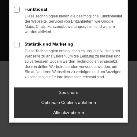
D-08223 Neustadt/Vogtland
Funktional
Kontakt:
Diese Technologien bieten die bestmögliche Funktionalität
der Webseite. Services von Drittanbietern wie Google
Tel.: +49 3745 760 90 20
Maps, Chats, Fahrzeugbewertungssystem und weitere
Fax: +49 3745 760 90 21
werden aktiviert.
Mail: fj@jakob-trading.com
Statistik und Marketing
Diese Technologien ermöglichen es uns, die Nutzung der
Webseite zu analysieren, um die Leistung zu messen und
zu verbessern. Zudem werden Technologien eingesetzt,
die von dritten Werbetreibenden verwendet werden, um
Sie auf anderen Webseiten zu verfolgen und um Anzeigen
zu schalten, die für Ihre Interessen relevant sind.
Barrierefreiheit
Impressum
Datenschutz
Cookie Einstellungen
Speichern
© 2026 Jakob Trading GmbH | Neustädter Straße 1 | DE-08223
Neustadt/Vogtland | fj@jakob-trading.com |
Webdesign by audaris.de
Optionale Cookies ablehnen
Alle akzeptieren