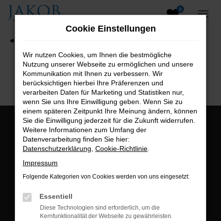
0
Zum
Hauptinhalt
Cookie Einstellungen
springen
Startseite
Fahrzeugangebote
Fahrzeugsuche
Wir nutzen Cookies, um Ihnen die bestmögliche
Nutzung unserer Webseite zu ermöglichen und unsere
B2B-Shop
Kommunikation mit Ihnen zu verbessern. Wir
berücksichtigen hierbei Ihre Präferenzen und
verarbeiten Daten für Marketing und Statistiken nur,
wenn Sie uns Ihre Einwilligung geben. Wenn Sie zu
einem späteren Zeitpunkt Ihre Meinung ändern, können
Sie die Einwilligung jederzeit für die Zukunft widerrufen.
Öffnungszeiten:
Weitere Informationen zum Umfang der
Datenverarbeitung finden Sie hier:
Montag bis Freitag:
Datenschutzerklärung
,
Cookie-Richtlinie
.
07:00 bis 18:00 Uhr
Impressum
Postadresse:
Folgende Kategorien von Cookies werden von uns eingesetzt:
Jakob Trading GmbH
Essentiell
Neustädter Straße 1
Diese Technologien sind erforderlich, um die
Kernfunktionalität der Webseite zu gewährleisten.