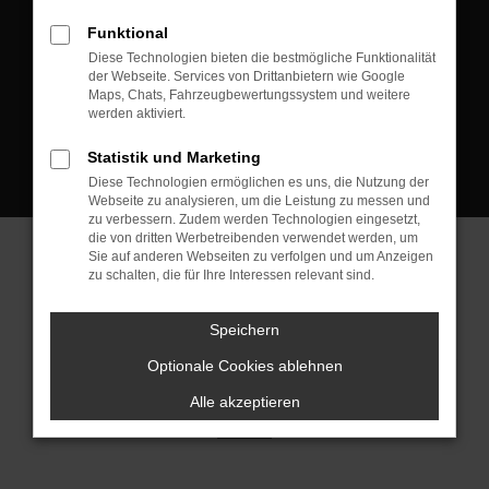
D-08223 Neustadt/Vogtland
Funktional
Kontakt:
Diese Technologien bieten die bestmögliche Funktionalität
der Webseite. Services von Drittanbietern wie Google
Tel.: +49 3745 760 90 20
Maps, Chats, Fahrzeugbewertungssystem und weitere
Fax: +49 3745 760 90 21
werden aktiviert.
Mail: fj@jakob-trading.com
Statistik und Marketing
Diese Technologien ermöglichen es uns, die Nutzung der
Webseite zu analysieren, um die Leistung zu messen und
zu verbessern. Zudem werden Technologien eingesetzt,
die von dritten Werbetreibenden verwendet werden, um
Sie auf anderen Webseiten zu verfolgen und um Anzeigen
zu schalten, die für Ihre Interessen relevant sind.
Barrierefreiheit
Impressum
Datenschutz
Cookie Einstellungen
Speichern
© 2026 Jakob Trading GmbH | Neustädter Straße 1 | DE-08223
Neustadt/Vogtland | fj@jakob-trading.com |
Webdesign by audaris.de
Optionale Cookies ablehnen
Alle akzeptieren