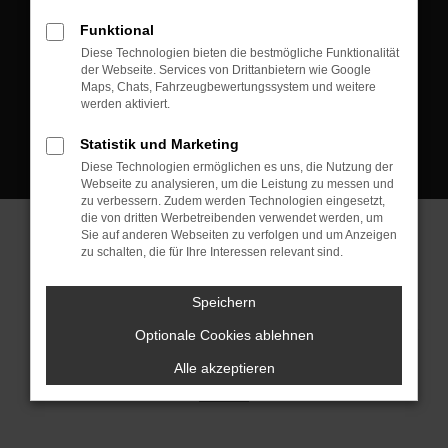
D-08223 Neustadt/Vogtland
Funktional
Kontakt:
Diese Technologien bieten die bestmögliche Funktionalität
der Webseite. Services von Drittanbietern wie Google
Tel.: +49 3745 760 90 20
Maps, Chats, Fahrzeugbewertungssystem und weitere
Fax: +49 3745 760 90 21
werden aktiviert.
Mail: fj@jakob-trading.com
Statistik und Marketing
Diese Technologien ermöglichen es uns, die Nutzung der
Webseite zu analysieren, um die Leistung zu messen und
zu verbessern. Zudem werden Technologien eingesetzt,
die von dritten Werbetreibenden verwendet werden, um
Sie auf anderen Webseiten zu verfolgen und um Anzeigen
zu schalten, die für Ihre Interessen relevant sind.
Barrierefreiheit
Impressum
Datenschutz
Cookie Einstellungen
Speichern
© 2026 Jakob Trading GmbH | Neustädter Straße 1 | DE-08223
Neustadt/Vogtland | fj@jakob-trading.com |
Webdesign by audaris.de
Optionale Cookies ablehnen
Alle akzeptieren