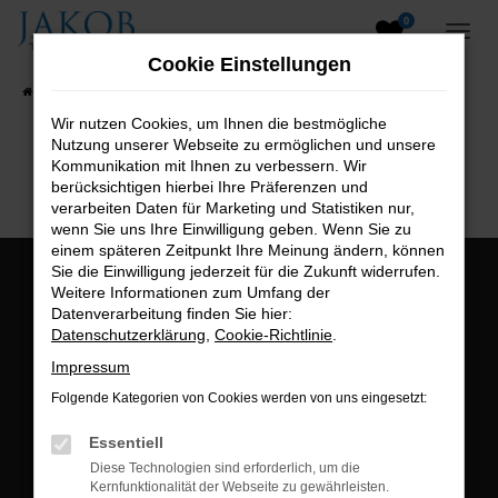
0
Zum
Hauptinhalt
Cookie Einstellungen
springen
Startseite
Fahrzeugangebote
Fahrzeugsuche
Wir nutzen Cookies, um Ihnen die bestmögliche
Nutzung unserer Webseite zu ermöglichen und unsere
B2B-Shop
Kommunikation mit Ihnen zu verbessern. Wir
berücksichtigen hierbei Ihre Präferenzen und
verarbeiten Daten für Marketing und Statistiken nur,
wenn Sie uns Ihre Einwilligung geben. Wenn Sie zu
einem späteren Zeitpunkt Ihre Meinung ändern, können
Sie die Einwilligung jederzeit für die Zukunft widerrufen.
Öffnungszeiten:
Weitere Informationen zum Umfang der
Datenverarbeitung finden Sie hier:
Montag bis Freitag:
Datenschutzerklärung
,
Cookie-Richtlinie
.
07:00 bis 18:00 Uhr
Impressum
Postadresse:
Folgende Kategorien von Cookies werden von uns eingesetzt:
Jakob Trading GmbH
Essentiell
Neustädter Straße 1
Diese Technologien sind erforderlich, um die
Kernfunktionalität der Webseite zu gewährleisten.