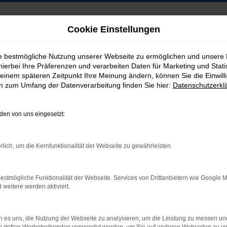
Cookie Einstellungen
ie bestmögliche Nutzung unserer Webseite zu ermöglichen und unsere
hierbei Ihre Präferenzen und verarbeiten Daten für Marketing und Stati
B2B-Shop
einem späteren Zeitpunkt Ihre Meinung ändern, können Sie die Einwillig
en zum Umfang der Datenverarbeitung finden Sie hier:
Datenschutzerkl
en von uns eingesetzt:
Postadresse:
rlich, um die Kernfunktionalität der Webseite zu gewährleisten.
Jakob Trading GmbH
Neustädter Straße 1
estmögliche Funktionalität der Webseite. Services von Drittanbietern wie Google 
D-08223 Neustadt/Vogtland
eitere werden aktiviert.
 es uns, die Nutzung der Webseite zu analysieren, um die Leistung zu messen u