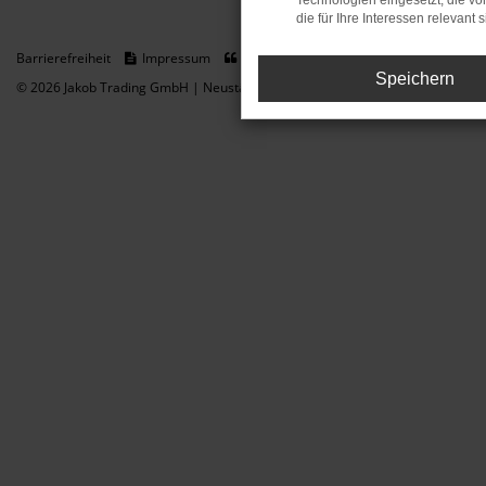
Technologien eingesetzt, die v
die für Ihre Interessen relevant s
Barrierefreiheit
Impressum
Datenschutz
Cookie Einstellungen
Speichern
© 2026 Jakob Trading GmbH | Neustädter Straße 1 | DE-08223 Neustadt/Vogt