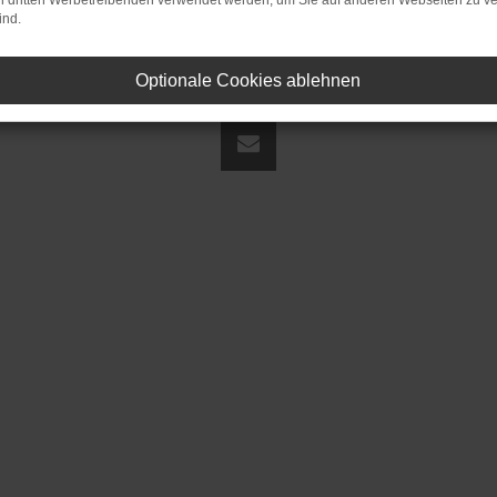
on dritten Werbetreibenden verwendet werden, um Sie auf anderen Webseiten zu ve
ind.
Optionale Cookies ablehnen
land | fj@jakob-trading.com |
Webdesign by audaris.de