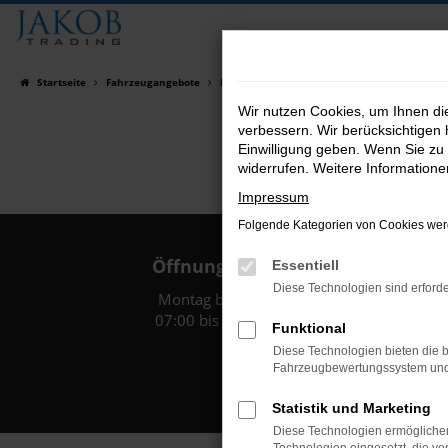
Zum
Hauptinhalt
springen
Startseite
Fahrzeugangebote
Fahrzeugsuche
Wir nutzen Cookies, um Ihnen d
verbessern. Wir berücksichtigen 
Einwilligung geben. Wenn Sie zu 
widerrufen. Weitere Information
Impressum
Folgende Kategorien von Cookies werd
Öffnungszeiten:
Essentiell
Diese Technologien sind erforde
Montag bis Freitag:
07:00 bis 18:00 Uhr
Funktional
Diese Technologien bieten die b
Fahrzeugbewertungssystem und w
Statistik und Marketing
Diese Technologien ermöglichen