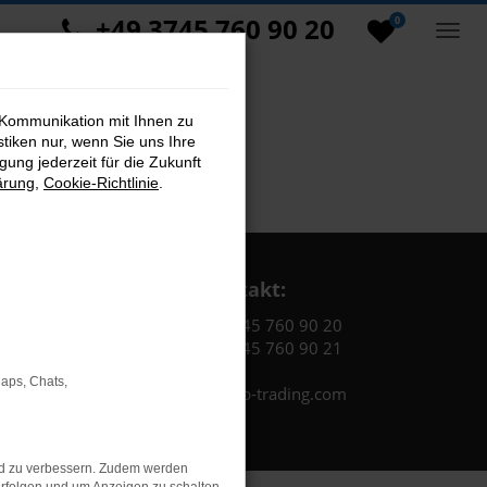
+49 3745 760 90 20
0
 Kommunikation mit Ihnen zu
stiken nur, wenn Sie uns Ihre
ung jederzeit für die Zukunft
ärung
,
Cookie-Richtlinie
.
Kontakt:
Tel.: +49 3745 760 90 20
Fax: +49 3745 760 90 21
Maps, Chats,
Mail: fj@jakob-trading.com
nd zu verbessern. Zudem werden