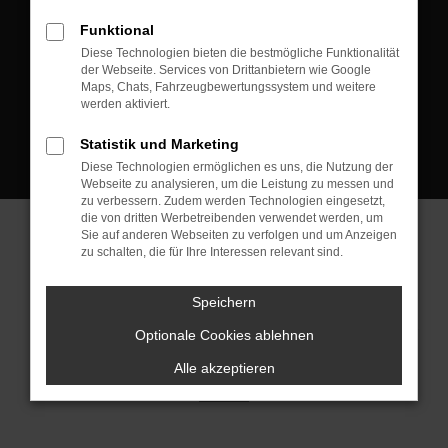
D-08223 Neustadt/Vogtland
Funktional
Kontakt:
Diese Technologien bieten die bestmögliche Funktionalität
der Webseite. Services von Drittanbietern wie Google
Tel.: +49 3745 760 90 20
Maps, Chats, Fahrzeugbewertungssystem und weitere
Fax: +49 3745 760 90 21
werden aktiviert.
Mail: fj@jakob-trading.com
Statistik und Marketing
Diese Technologien ermöglichen es uns, die Nutzung der
Webseite zu analysieren, um die Leistung zu messen und
zu verbessern. Zudem werden Technologien eingesetzt,
die von dritten Werbetreibenden verwendet werden, um
Sie auf anderen Webseiten zu verfolgen und um Anzeigen
zu schalten, die für Ihre Interessen relevant sind.
Barrierefreiheit
Impressum
Datenschutz
Cookie Einstellungen
Speichern
© 2026 Jakob Trading GmbH | Neustädter Straße 1 | DE-08223
Neustadt/Vogtland | fj@jakob-trading.com |
Webdesign by audaris.de
Optionale Cookies ablehnen
Alle akzeptieren