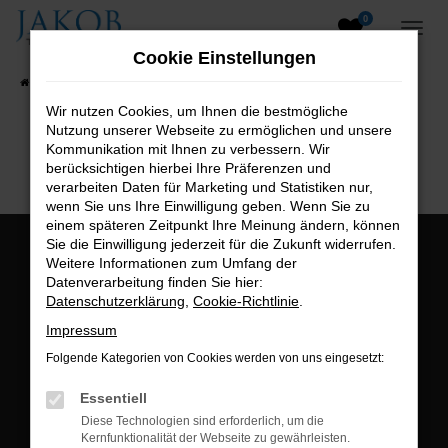
0
Zum
Hauptinhalt
Cookie Einstellungen
springen
Startseite
Fahrzeugangebote
Fahrzeugsuche
Wir nutzen Cookies, um Ihnen die bestmögliche
Nutzung unserer Webseite zu ermöglichen und unsere
B2B-Shop
Kommunikation mit Ihnen zu verbessern. Wir
berücksichtigen hierbei Ihre Präferenzen und
verarbeiten Daten für Marketing und Statistiken nur,
wenn Sie uns Ihre Einwilligung geben. Wenn Sie zu
einem späteren Zeitpunkt Ihre Meinung ändern, können
Sie die Einwilligung jederzeit für die Zukunft widerrufen.
Öffnungszeiten:
Weitere Informationen zum Umfang der
Datenverarbeitung finden Sie hier:
Montag bis Freitag:
Datenschutzerklärung
,
Cookie-Richtlinie
.
07:00 bis 18:00 Uhr
Impressum
Postadresse:
Folgende Kategorien von Cookies werden von uns eingesetzt:
Jakob Trading GmbH
Essentiell
Neustädter Straße 1
Diese Technologien sind erforderlich, um die
Kernfunktionalität der Webseite zu gewährleisten.