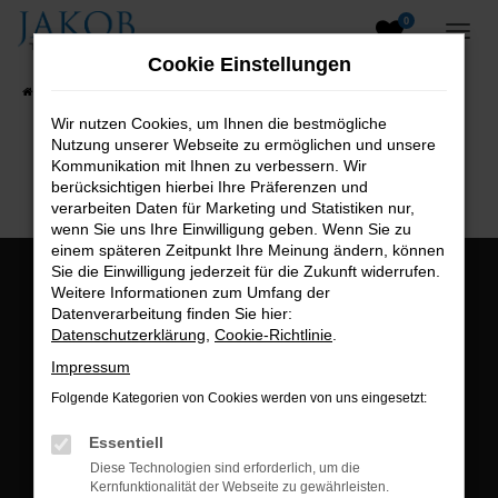
0
Zum
Hauptinhalt
Cookie Einstellungen
springen
Startseite
Fahrzeugangebote
Fahrzeugsuche
Wir nutzen Cookies, um Ihnen die bestmögliche
Nutzung unserer Webseite zu ermöglichen und unsere
B2B-Shop
Kommunikation mit Ihnen zu verbessern. Wir
berücksichtigen hierbei Ihre Präferenzen und
verarbeiten Daten für Marketing und Statistiken nur,
wenn Sie uns Ihre Einwilligung geben. Wenn Sie zu
einem späteren Zeitpunkt Ihre Meinung ändern, können
Sie die Einwilligung jederzeit für die Zukunft widerrufen.
Öffnungszeiten:
Weitere Informationen zum Umfang der
Datenverarbeitung finden Sie hier:
Montag bis Freitag:
Datenschutzerklärung
,
Cookie-Richtlinie
.
07:00 bis 18:00 Uhr
Impressum
Postadresse:
Folgende Kategorien von Cookies werden von uns eingesetzt:
Jakob Trading GmbH
Essentiell
Neustädter Straße 1
Diese Technologien sind erforderlich, um die
Kernfunktionalität der Webseite zu gewährleisten.