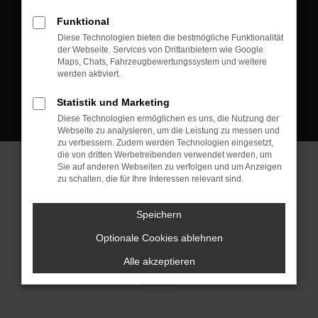
D-08223 Neustadt/Vogtland
Funktional
Kontakt:
Diese Technologien bieten die bestmögliche Funktionalität
der Webseite. Services von Drittanbietern wie Google
Tel.: +49 3745 760 90 20
Maps, Chats, Fahrzeugbewertungssystem und weitere
Fax: +49 3745 760 90 21
werden aktiviert.
Mail: fj@jakob-trading.com
Statistik und Marketing
Diese Technologien ermöglichen es uns, die Nutzung der
Webseite zu analysieren, um die Leistung zu messen und
zu verbessern. Zudem werden Technologien eingesetzt,
die von dritten Werbetreibenden verwendet werden, um
Sie auf anderen Webseiten zu verfolgen und um Anzeigen
zu schalten, die für Ihre Interessen relevant sind.
Barrierefreiheit
Impressum
Datenschutz
Cookie Einstellungen
Speichern
© 2026 Jakob Trading GmbH | Neustädter Straße 1 | DE-08223
Neustadt/Vogtland | fj@jakob-trading.com |
Webdesign by audaris.de
Optionale Cookies ablehnen
Alle akzeptieren