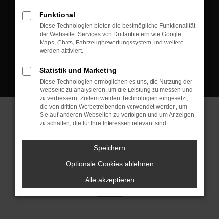
D-08223 Neustadt/Vogtland
Funktional
Kontakt:
Diese Technologien bieten die bestmögliche Funktionalität
der Webseite. Services von Drittanbietern wie Google
Tel.: +49 3745 760 90 20
Maps, Chats, Fahrzeugbewertungssystem und weitere
Fax: +49 3745 760 90 21
werden aktiviert.
Mail: fj@jakob-trading.com
Statistik und Marketing
Diese Technologien ermöglichen es uns, die Nutzung der
Webseite zu analysieren, um die Leistung zu messen und
zu verbessern. Zudem werden Technologien eingesetzt,
die von dritten Werbetreibenden verwendet werden, um
Sie auf anderen Webseiten zu verfolgen und um Anzeigen
zu schalten, die für Ihre Interessen relevant sind.
Barrierefreiheit
Impressum
Datenschutz
Cookie Einstellungen
Speichern
© 2026 Jakob Trading GmbH | Neustädter Straße 1 | DE-08223
Neustadt/Vogtland | fj@jakob-trading.com |
Webdesign by audaris.de
Optionale Cookies ablehnen
Alle akzeptieren