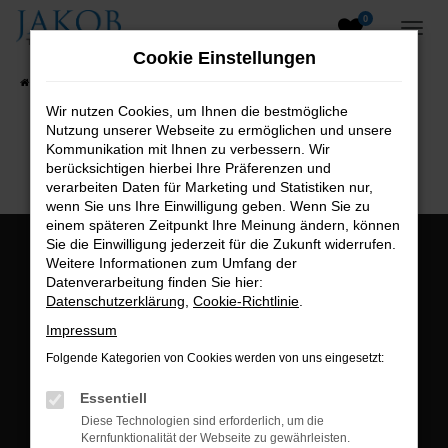
0
Zum
Hauptinhalt
Cookie Einstellungen
springen
Startseite
Fahrzeugangebote
Fahrzeugsuche
Wir nutzen Cookies, um Ihnen die bestmögliche
Nutzung unserer Webseite zu ermöglichen und unsere
B2B-Shop
Kommunikation mit Ihnen zu verbessern. Wir
berücksichtigen hierbei Ihre Präferenzen und
verarbeiten Daten für Marketing und Statistiken nur,
wenn Sie uns Ihre Einwilligung geben. Wenn Sie zu
einem späteren Zeitpunkt Ihre Meinung ändern, können
Sie die Einwilligung jederzeit für die Zukunft widerrufen.
Öffnungszeiten:
Weitere Informationen zum Umfang der
Datenverarbeitung finden Sie hier:
Montag bis Freitag:
Datenschutzerklärung
,
Cookie-Richtlinie
.
07:00 bis 18:00 Uhr
Impressum
Postadresse:
Folgende Kategorien von Cookies werden von uns eingesetzt:
Jakob Trading GmbH
Essentiell
Neustädter Straße 1
Diese Technologien sind erforderlich, um die
Kernfunktionalität der Webseite zu gewährleisten.