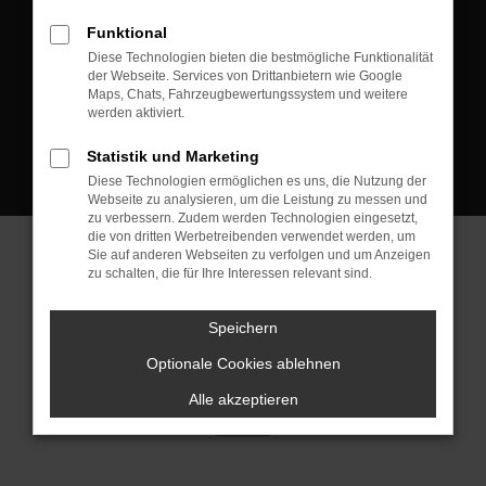
D-08223 Neustadt/Vogtland
Funktional
Kontakt:
Diese Technologien bieten die bestmögliche Funktionalität
der Webseite. Services von Drittanbietern wie Google
Tel.: +49 3745 760 90 20
Maps, Chats, Fahrzeugbewertungssystem und weitere
Fax: +49 3745 760 90 21
werden aktiviert.
Mail: fj@jakob-trading.com
Statistik und Marketing
Diese Technologien ermöglichen es uns, die Nutzung der
Webseite zu analysieren, um die Leistung zu messen und
zu verbessern. Zudem werden Technologien eingesetzt,
die von dritten Werbetreibenden verwendet werden, um
Sie auf anderen Webseiten zu verfolgen und um Anzeigen
zu schalten, die für Ihre Interessen relevant sind.
Barrierefreiheit
Impressum
Datenschutz
Cookie Einstellungen
Speichern
© 2026 Jakob Trading GmbH | Neustädter Straße 1 | DE-08223
Neustadt/Vogtland | fj@jakob-trading.com |
Webdesign by audaris.de
Optionale Cookies ablehnen
Alle akzeptieren