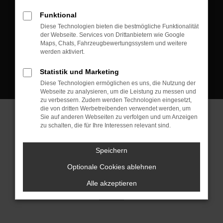
D-08223 Neustadt/Vogtland
Funktional
Kontakt:
Diese Technologien bieten die bestmögliche Funktionalität
der Webseite. Services von Drittanbietern wie Google
Tel.: +49 3745 760 90 20
Maps, Chats, Fahrzeugbewertungssystem und weitere
Fax: +49 3745 760 90 21
werden aktiviert.
Mail: fj@jakob-trading.com
Statistik und Marketing
Diese Technologien ermöglichen es uns, die Nutzung der
Webseite zu analysieren, um die Leistung zu messen und
zu verbessern. Zudem werden Technologien eingesetzt,
die von dritten Werbetreibenden verwendet werden, um
Sie auf anderen Webseiten zu verfolgen und um Anzeigen
zu schalten, die für Ihre Interessen relevant sind.
Barrierefreiheit
Impressum
Datenschutz
Cookie Einstellungen
Speichern
© 2026 Jakob Trading GmbH | Neustädter Straße 1 | DE-08223
Neustadt/Vogtland | fj@jakob-trading.com |
Webdesign by audaris.de
Optionale Cookies ablehnen
Alle akzeptieren