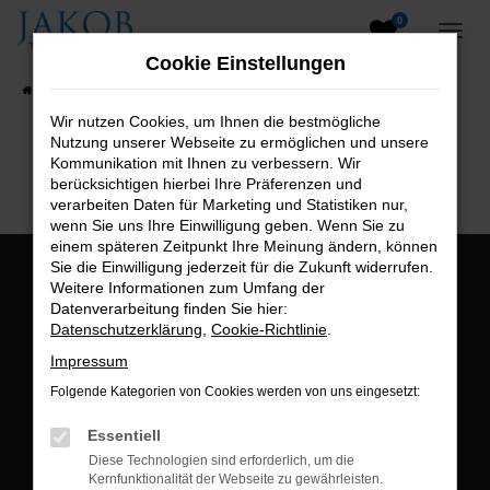
0
Zum
Hauptinhalt
Cookie Einstellungen
springen
Startseite
Fahrzeugangebote
Fahrzeugsuche
Wir nutzen Cookies, um Ihnen die bestmögliche
Nutzung unserer Webseite zu ermöglichen und unsere
B2B-Shop
Kommunikation mit Ihnen zu verbessern. Wir
berücksichtigen hierbei Ihre Präferenzen und
verarbeiten Daten für Marketing und Statistiken nur,
wenn Sie uns Ihre Einwilligung geben. Wenn Sie zu
einem späteren Zeitpunkt Ihre Meinung ändern, können
Sie die Einwilligung jederzeit für die Zukunft widerrufen.
Öffnungszeiten:
Weitere Informationen zum Umfang der
Datenverarbeitung finden Sie hier:
Montag bis Freitag:
Datenschutzerklärung
,
Cookie-Richtlinie
.
07:00 bis 18:00 Uhr
Impressum
Postadresse:
Folgende Kategorien von Cookies werden von uns eingesetzt:
Jakob Trading GmbH
Essentiell
Neustädter Straße 1
Diese Technologien sind erforderlich, um die
Kernfunktionalität der Webseite zu gewährleisten.