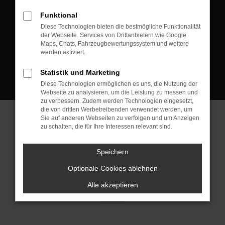
D-08223 Neustadt/Vogtland
Funktional
Kontakt:
Diese Technologien bieten die bestmögliche Funktionalität
der Webseite. Services von Drittanbietern wie Google
Tel.: +49 3745 760 90 20
Maps, Chats, Fahrzeugbewertungssystem und weitere
Fax: +49 3745 760 90 21
werden aktiviert.
Mail: fj@jakob-trading.com
Statistik und Marketing
Diese Technologien ermöglichen es uns, die Nutzung der
Webseite zu analysieren, um die Leistung zu messen und
zu verbessern. Zudem werden Technologien eingesetzt,
die von dritten Werbetreibenden verwendet werden, um
Sie auf anderen Webseiten zu verfolgen und um Anzeigen
zu schalten, die für Ihre Interessen relevant sind.
Barrierefreiheit
Impressum
Datenschutz
Cookie Einstellungen
Speichern
© 2026 Jakob Trading GmbH | Neustädter Straße 1 | DE-08223
Neustadt/Vogtland | fj@jakob-trading.com |
Webdesign by audaris.de
Optionale Cookies ablehnen
Alle akzeptieren