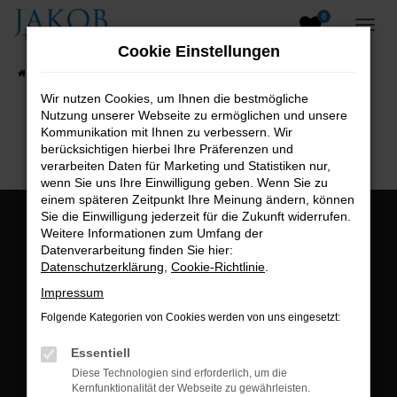
0
Zum
Hauptinhalt
Cookie Einstellungen
springen
Startseite
Fahrzeugangebote
Fahrzeugsuche
Wir nutzen Cookies, um Ihnen die bestmögliche
Nutzung unserer Webseite zu ermöglichen und unsere
B2B-Shop
Kommunikation mit Ihnen zu verbessern. Wir
berücksichtigen hierbei Ihre Präferenzen und
verarbeiten Daten für Marketing und Statistiken nur,
wenn Sie uns Ihre Einwilligung geben. Wenn Sie zu
einem späteren Zeitpunkt Ihre Meinung ändern, können
Sie die Einwilligung jederzeit für die Zukunft widerrufen.
Öffnungszeiten:
Weitere Informationen zum Umfang der
Datenverarbeitung finden Sie hier:
Montag bis Freitag:
Datenschutzerklärung
,
Cookie-Richtlinie
.
07:00 bis 18:00 Uhr
Impressum
Postadresse:
Folgende Kategorien von Cookies werden von uns eingesetzt:
Jakob Trading GmbH
Essentiell
Neustädter Straße 1
Diese Technologien sind erforderlich, um die
Kernfunktionalität der Webseite zu gewährleisten.