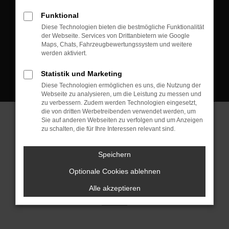
D-08223 Neustadt/Vogtland
Funktional
Kontakt:
Diese Technologien bieten die bestmögliche Funktionalität
der Webseite. Services von Drittanbietern wie Google
Tel.: +49 3745 760 90 20
Maps, Chats, Fahrzeugbewertungssystem und weitere
Fax: +49 3745 760 90 21
werden aktiviert.
Mail: fj@jakob-trading.com
Statistik und Marketing
Diese Technologien ermöglichen es uns, die Nutzung der
Webseite zu analysieren, um die Leistung zu messen und
zu verbessern. Zudem werden Technologien eingesetzt,
die von dritten Werbetreibenden verwendet werden, um
Sie auf anderen Webseiten zu verfolgen und um Anzeigen
zu schalten, die für Ihre Interessen relevant sind.
Barrierefreiheit
Impressum
Datenschutz
Cookie Einstellungen
Speichern
© 2026 Jakob Trading GmbH | Neustädter Straße 1 | DE-08223
Neustadt/Vogtland | fj@jakob-trading.com |
Webdesign by audaris.de
Optionale Cookies ablehnen
Alle akzeptieren