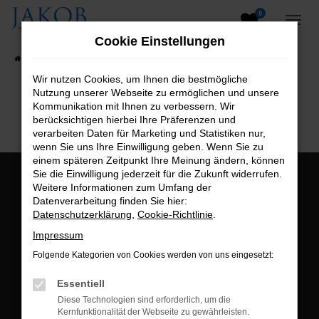
0
Zum
Hauptinhalt
Cookie Einstellungen
springen
Startseite
Fahrzeugangebote
Fahrzeugsuche
Wir nutzen Cookies, um Ihnen die bestmögliche
Nutzung unserer Webseite zu ermöglichen und unsere
B2B-Shop
Kommunikation mit Ihnen zu verbessern. Wir
berücksichtigen hierbei Ihre Präferenzen und
verarbeiten Daten für Marketing und Statistiken nur,
wenn Sie uns Ihre Einwilligung geben. Wenn Sie zu
einem späteren Zeitpunkt Ihre Meinung ändern, können
Sie die Einwilligung jederzeit für die Zukunft widerrufen.
Öffnungszeiten:
Weitere Informationen zum Umfang der
Datenverarbeitung finden Sie hier:
Montag bis Freitag:
Datenschutzerklärung
,
Cookie-Richtlinie
.
07:00 bis 18:00 Uhr
Impressum
Postadresse:
Folgende Kategorien von Cookies werden von uns eingesetzt:
Jakob Trading GmbH
Essentiell
Neustädter Straße 1
Diese Technologien sind erforderlich, um die
Kernfunktionalität der Webseite zu gewährleisten.