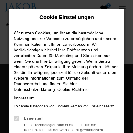
0
Zum
Hauptinhalt
Cookie Einstellungen
springen
Startseite
Fahrzeugangebote
Fahrzeugsuche
Wir nutzen Cookies, um Ihnen die bestmögliche
Nutzung unserer Webseite zu ermöglichen und unsere
B2B-Shop
Kommunikation mit Ihnen zu verbessern. Wir
berücksichtigen hierbei Ihre Präferenzen und
verarbeiten Daten für Marketing und Statistiken nur,
wenn Sie uns Ihre Einwilligung geben. Wenn Sie zu
einem späteren Zeitpunkt Ihre Meinung ändern, können
Sie die Einwilligung jederzeit für die Zukunft widerrufen.
Öffnungszeiten:
Weitere Informationen zum Umfang der
Datenverarbeitung finden Sie hier:
Montag bis Freitag:
Datenschutzerklärung
,
Cookie-Richtlinie
.
07:00 bis 18:00 Uhr
Impressum
Postadresse:
Folgende Kategorien von Cookies werden von uns eingesetzt:
Jakob Trading GmbH
Essentiell
Neustädter Straße 1
Diese Technologien sind erforderlich, um die
Kernfunktionalität der Webseite zu gewährleisten.