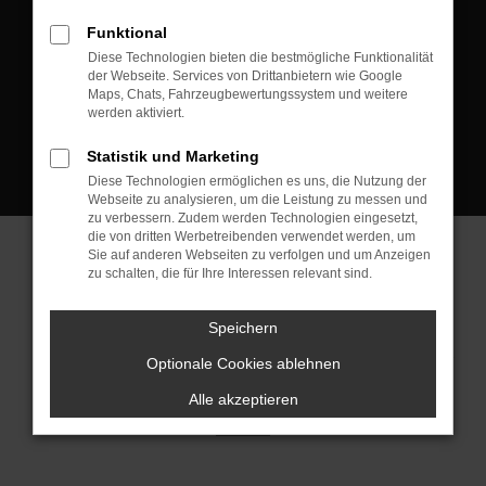
D-08223 Neustadt/Vogtland
Funktional
Kontakt:
Diese Technologien bieten die bestmögliche Funktionalität
der Webseite. Services von Drittanbietern wie Google
Tel.: +49 3745 760 90 20
Maps, Chats, Fahrzeugbewertungssystem und weitere
Fax: +49 3745 760 90 21
werden aktiviert.
Mail: fj@jakob-trading.com
Statistik und Marketing
Diese Technologien ermöglichen es uns, die Nutzung der
Webseite zu analysieren, um die Leistung zu messen und
zu verbessern. Zudem werden Technologien eingesetzt,
die von dritten Werbetreibenden verwendet werden, um
Sie auf anderen Webseiten zu verfolgen und um Anzeigen
zu schalten, die für Ihre Interessen relevant sind.
Barrierefreiheit
Impressum
Datenschutz
Cookie Einstellungen
Speichern
© 2026 Jakob Trading GmbH | Neustädter Straße 1 | DE-08223
Neustadt/Vogtland | fj@jakob-trading.com |
Webdesign by audaris.de
Optionale Cookies ablehnen
Alle akzeptieren