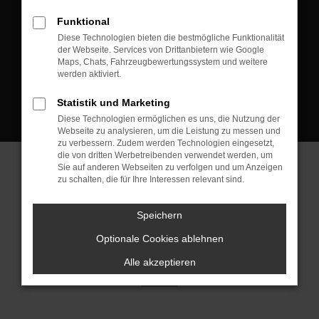
D-08223 Neustadt/Vogtland
Funktional
Kontakt:
Diese Technologien bieten die bestmögliche Funktionalität
der Webseite. Services von Drittanbietern wie Google
Tel.: +49 3745 760 90 20
Maps, Chats, Fahrzeugbewertungssystem und weitere
Fax: +49 3745 760 90 21
werden aktiviert.
Mail: fj@jakob-trading.com
Statistik und Marketing
Diese Technologien ermöglichen es uns, die Nutzung der
Webseite zu analysieren, um die Leistung zu messen und
zu verbessern. Zudem werden Technologien eingesetzt,
die von dritten Werbetreibenden verwendet werden, um
Sie auf anderen Webseiten zu verfolgen und um Anzeigen
zu schalten, die für Ihre Interessen relevant sind.
Barrierefreiheit
Impressum
Datenschutz
Cookie Einstellungen
Speichern
© 2026 Jakob Trading GmbH | Neustädter Straße 1 | DE-08223
Neustadt/Vogtland | fj@jakob-trading.com |
Webdesign by audaris.de
Optionale Cookies ablehnen
Alle akzeptieren