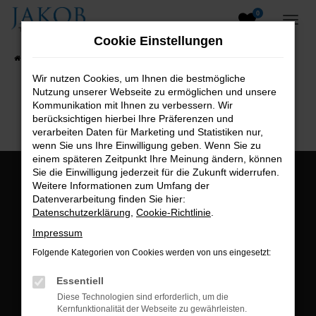
0
Zum
Hauptinhalt
Cookie Einstellungen
springen
Startseite
Fahrzeugangebote
Fahrzeugsuche
Wir nutzen Cookies, um Ihnen die bestmögliche
Nutzung unserer Webseite zu ermöglichen und unsere
B2B-Shop
Kommunikation mit Ihnen zu verbessern. Wir
berücksichtigen hierbei Ihre Präferenzen und
verarbeiten Daten für Marketing und Statistiken nur,
wenn Sie uns Ihre Einwilligung geben. Wenn Sie zu
einem späteren Zeitpunkt Ihre Meinung ändern, können
Sie die Einwilligung jederzeit für die Zukunft widerrufen.
Öffnungszeiten:
Weitere Informationen zum Umfang der
Datenverarbeitung finden Sie hier:
Montag bis Freitag:
Datenschutzerklärung
,
Cookie-Richtlinie
.
07:00 bis 18:00 Uhr
Impressum
Postadresse:
Folgende Kategorien von Cookies werden von uns eingesetzt:
Jakob Trading GmbH
Essentiell
Neustädter Straße 1
Diese Technologien sind erforderlich, um die
Kernfunktionalität der Webseite zu gewährleisten.