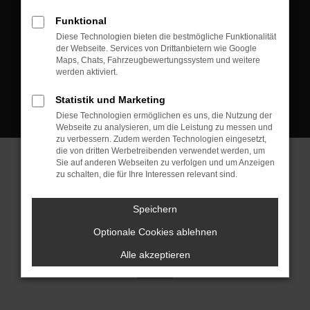
D-08223 Neustadt/Vogtland
Funktional
Kontakt:
Diese Technologien bieten die bestmögliche Funktionalität
der Webseite. Services von Drittanbietern wie Google
Tel.: +49 3745 760 90 20
Maps, Chats, Fahrzeugbewertungssystem und weitere
Fax: +49 3745 760 90 21
werden aktiviert.
Mail: fj@jakob-trading.com
Statistik und Marketing
Diese Technologien ermöglichen es uns, die Nutzung der
Webseite zu analysieren, um die Leistung zu messen und
zu verbessern. Zudem werden Technologien eingesetzt,
die von dritten Werbetreibenden verwendet werden, um
Sie auf anderen Webseiten zu verfolgen und um Anzeigen
zu schalten, die für Ihre Interessen relevant sind.
Barrierefreiheit
Impressum
Datenschutz
Cookie Einstellungen
Speichern
© 2026 Jakob Trading GmbH | Neustädter Straße 1 | DE-08223
Neustadt/Vogtland | fj@jakob-trading.com |
Webdesign by audaris.de
Optionale Cookies ablehnen
Alle akzeptieren