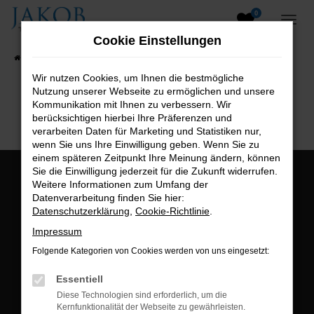
0
Zum
Hauptinhalt
Cookie Einstellungen
springen
Startseite
Fahrzeugangebote
Fahrzeugsuche
Wir nutzen Cookies, um Ihnen die bestmögliche
Nutzung unserer Webseite zu ermöglichen und unsere
B2B-Shop
Kommunikation mit Ihnen zu verbessern. Wir
berücksichtigen hierbei Ihre Präferenzen und
verarbeiten Daten für Marketing und Statistiken nur,
wenn Sie uns Ihre Einwilligung geben. Wenn Sie zu
einem späteren Zeitpunkt Ihre Meinung ändern, können
Sie die Einwilligung jederzeit für die Zukunft widerrufen.
Öffnungszeiten:
Weitere Informationen zum Umfang der
Datenverarbeitung finden Sie hier:
Montag bis Freitag:
Datenschutzerklärung
,
Cookie-Richtlinie
.
07:00 bis 18:00 Uhr
Impressum
Postadresse:
Folgende Kategorien von Cookies werden von uns eingesetzt:
Jakob Trading GmbH
Essentiell
Neustädter Straße 1
Diese Technologien sind erforderlich, um die
Kernfunktionalität der Webseite zu gewährleisten.