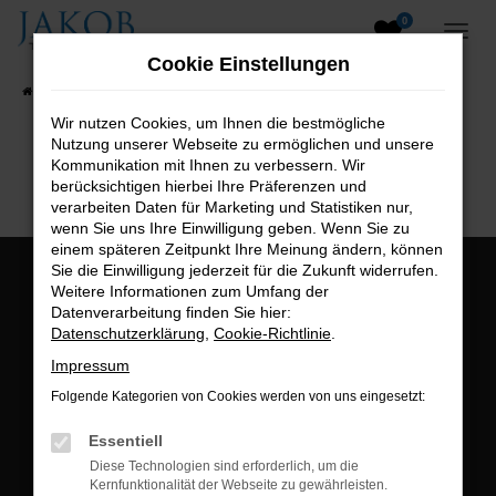
0
Zum
Hauptinhalt
Cookie Einstellungen
springen
Startseite
Fahrzeugangebote
Fahrzeugsuche
Wir nutzen Cookies, um Ihnen die bestmögliche
Nutzung unserer Webseite zu ermöglichen und unsere
B2B-Shop
Kommunikation mit Ihnen zu verbessern. Wir
berücksichtigen hierbei Ihre Präferenzen und
verarbeiten Daten für Marketing und Statistiken nur,
wenn Sie uns Ihre Einwilligung geben. Wenn Sie zu
einem späteren Zeitpunkt Ihre Meinung ändern, können
Sie die Einwilligung jederzeit für die Zukunft widerrufen.
Öffnungszeiten:
Weitere Informationen zum Umfang der
Datenverarbeitung finden Sie hier:
Montag bis Freitag:
Datenschutzerklärung
,
Cookie-Richtlinie
.
07:00 bis 18:00 Uhr
Impressum
Postadresse:
Folgende Kategorien von Cookies werden von uns eingesetzt:
Jakob Trading GmbH
Essentiell
Neustädter Straße 1
Diese Technologien sind erforderlich, um die
Kernfunktionalität der Webseite zu gewährleisten.