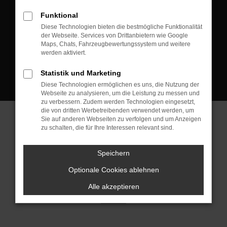
D-08223 Neustadt/Vogtland
Funktional
Kontakt:
Diese Technologien bieten die bestmögliche Funktionalität
der Webseite. Services von Drittanbietern wie Google
Tel.: +49 3745 760 90 20
Maps, Chats, Fahrzeugbewertungssystem und weitere
Fax: +49 3745 760 90 21
werden aktiviert.
Mail: fj@jakob-trading.com
Statistik und Marketing
Diese Technologien ermöglichen es uns, die Nutzung der
Webseite zu analysieren, um die Leistung zu messen und
zu verbessern. Zudem werden Technologien eingesetzt,
die von dritten Werbetreibenden verwendet werden, um
Sie auf anderen Webseiten zu verfolgen und um Anzeigen
zu schalten, die für Ihre Interessen relevant sind.
Barrierefreiheit
Impressum
Datenschutz
Cookie Einstellungen
Speichern
© 2026 Jakob Trading GmbH | Neustädter Straße 1 | DE-08223
Neustadt/Vogtland | fj@jakob-trading.com |
Webdesign by audaris.de
Optionale Cookies ablehnen
Alle akzeptieren