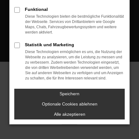
D-08223 Neustadt/Vogtland
Funktional
Kontakt:
Diese Technologien bieten die bestmögliche Funktionalität
der Webseite. Services von Drittanbietern wie Google
Tel.: +49 3745 760 90 20
Maps, Chats, Fahrzeugbewertungssystem und weitere
Fax: +49 3745 760 90 21
werden aktiviert.
Mail: fj@jakob-trading.com
Statistik und Marketing
Diese Technologien ermöglichen es uns, die Nutzung der
Webseite zu analysieren, um die Leistung zu messen und
zu verbessern. Zudem werden Technologien eingesetzt,
die von dritten Werbetreibenden verwendet werden, um
Sie auf anderen Webseiten zu verfolgen und um Anzeigen
zu schalten, die für Ihre Interessen relevant sind.
Barrierefreiheit
Impressum
Datenschutz
Cookie Einstellungen
Speichern
© 2026 Jakob Trading GmbH | Neustädter Straße 1 | DE-08223
Neustadt/Vogtland | fj@jakob-trading.com |
Webdesign by audaris.de
Optionale Cookies ablehnen
Alle akzeptieren