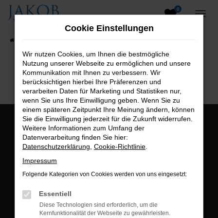
0
Zum
Hauptinhalt
Cookie Einstellungen
springen
Startseite
Fahrzeugangebote
Fahrzeugsuche
Wir nutzen Cookies, um Ihnen die bestmögliche
Nutzung unserer Webseite zu ermöglichen und unsere
B2B-Shop
Kommunikation mit Ihnen zu verbessern. Wir
berücksichtigen hierbei Ihre Präferenzen und
verarbeiten Daten für Marketing und Statistiken nur,
wenn Sie uns Ihre Einwilligung geben. Wenn Sie zu
einem späteren Zeitpunkt Ihre Meinung ändern, können
Sie die Einwilligung jederzeit für die Zukunft widerrufen.
Öffnungszeiten:
Weitere Informationen zum Umfang der
Datenverarbeitung finden Sie hier:
Montag bis Freitag:
Datenschutzerklärung
,
Cookie-Richtlinie
.
07:00 bis 18:00 Uhr
Impressum
Postadresse:
Folgende Kategorien von Cookies werden von uns eingesetzt:
Jakob Trading GmbH
Essentiell
Neustädter Straße 1
Diese Technologien sind erforderlich, um die
Kernfunktionalität der Webseite zu gewährleisten.