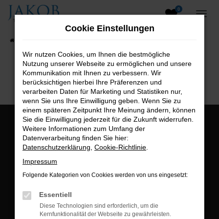
0
Zum
Hauptinhalt
Cookie Einstellungen
springen
Startseite
Fahrzeugangebote
Fahrzeugsuche
Wir nutzen Cookies, um Ihnen die bestmögliche
Nutzung unserer Webseite zu ermöglichen und unsere
B2B-Shop
Kommunikation mit Ihnen zu verbessern. Wir
berücksichtigen hierbei Ihre Präferenzen und
verarbeiten Daten für Marketing und Statistiken nur,
wenn Sie uns Ihre Einwilligung geben. Wenn Sie zu
einem späteren Zeitpunkt Ihre Meinung ändern, können
Sie die Einwilligung jederzeit für die Zukunft widerrufen.
Öffnungszeiten:
Weitere Informationen zum Umfang der
Datenverarbeitung finden Sie hier:
Montag bis Freitag:
Datenschutzerklärung
,
Cookie-Richtlinie
.
07:00 bis 18:00 Uhr
Impressum
Postadresse:
Folgende Kategorien von Cookies werden von uns eingesetzt:
Jakob Trading GmbH
Essentiell
Neustädter Straße 1
Diese Technologien sind erforderlich, um die
Kernfunktionalität der Webseite zu gewährleisten.