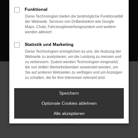
D-08223 Neustadt/Vogtland
Funktional
Kontakt:
Diese Technologien bieten die bestmögliche Funktionalität
der Webseite. Services von Drittanbietern wie Google
Tel.: +49 3745 760 90 20
Maps, Chats, Fahrzeugbewertungssystem und weitere
Fax: +49 3745 760 90 21
werden aktiviert.
Mail: fj@jakob-trading.com
Statistik und Marketing
Diese Technologien ermöglichen es uns, die Nutzung der
Webseite zu analysieren, um die Leistung zu messen und
zu verbessern. Zudem werden Technologien eingesetzt,
die von dritten Werbetreibenden verwendet werden, um
Sie auf anderen Webseiten zu verfolgen und um Anzeigen
zu schalten, die für Ihre Interessen relevant sind.
Barrierefreiheit
Impressum
Datenschutz
Cookie Einstellungen
Speichern
© 2026 Jakob Trading GmbH | Neustädter Straße 1 | DE-08223
Neustadt/Vogtland | fj@jakob-trading.com |
Webdesign by audaris.de
Optionale Cookies ablehnen
Alle akzeptieren