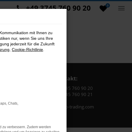
+49 3745 760 90 20
0
 Kommunikation mit Ihnen zu
stiken nur, wenn Sie uns Ihre
ung jederzeit für die Zukunft
ärung
,
Cookie-Richtlinie
.
Kontakt:
Tel.: +49 3745 760 90 20
Fax: +49 3745 760 90 21
Maps, Chats,
Mail: fj@jakob-trading.com
nd zu verbessern. Zudem werden