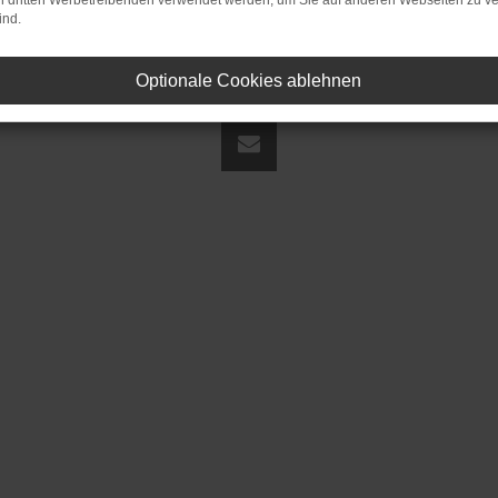
on dritten Werbetreibenden verwendet werden, um Sie auf anderen Webseiten zu ve
ind.
Optionale Cookies ablehnen
land | fj@jakob-trading.com |
Webdesign by audaris.de