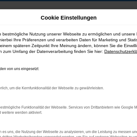
Cookie Einstellungen
ie bestmögliche Nutzung unserer Webseite zu ermöglichen und unsere
hierbei Ihre Präferenzen und verarbeiten Daten für Marketing und Stati
B2B-Shop
einem späteren Zeitpunkt Ihre Meinung ändern, können Sie die Einwillig
en zum Umfang der Datenverarbeitung finden Sie hier:
Datenschutzerkl
en von uns eingesetzt:
Postadresse:
rlich, um die Kernfunktionalität der Webseite zu gewährleisten.
Jakob Trading GmbH
Neustädter Straße 1
estmögliche Funktionalität der Webseite. Services von Drittanbietern wie Google 
D-08223 Neustadt/Vogtland
eitere werden aktiviert.
 es uns, die Nutzung der Webseite zu analysieren, um die Leistung zu messen u