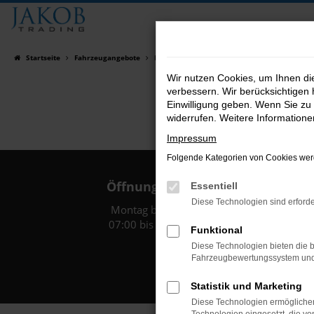
Zum
Hauptinhalt
springen
Startseite
Fahrzeugangebote
Fahrzeugsuche
Wir nutzen Cookies, um Ihnen d
verbessern. Wir berücksichtigen 
Einwilligung geben. Wenn Sie zu 
widerrufen. Weitere Information
Impressum
Folgende Kategorien von Cookies werd
Öffnungszeiten:
Essentiell
Diese Technologien sind erforde
Montag bis Freitag:
07:00 bis 18:00 Uhr
Funktional
Diese Technologien bieten die b
Fahrzeugbewertungssystem und w
Statistik und Marketing
Diese Technologien ermöglichen