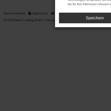
Technologien eingesetzt, die v
die für Ihre Interessen relevant s
Barrierefreiheit
Impressum
Datenschutz
Cookie Einstellungen
Speichern
© 2026 Jakob Trading GmbH | Neustädter Straße 1 | DE-08223 Neustadt/Vogt