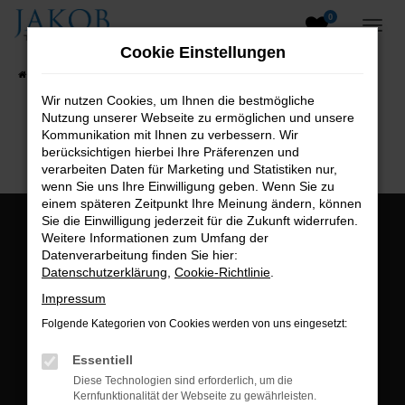
0
Zum
Hauptinhalt
Cookie Einstellungen
springen
Startseite
Fahrzeugangebote
Fahrzeugsuche
Wir nutzen Cookies, um Ihnen die bestmögliche
Nutzung unserer Webseite zu ermöglichen und unsere
B2B-Shop
Kommunikation mit Ihnen zu verbessern. Wir
berücksichtigen hierbei Ihre Präferenzen und
verarbeiten Daten für Marketing und Statistiken nur,
wenn Sie uns Ihre Einwilligung geben. Wenn Sie zu
einem späteren Zeitpunkt Ihre Meinung ändern, können
Sie die Einwilligung jederzeit für die Zukunft widerrufen.
Öffnungszeiten:
Weitere Informationen zum Umfang der
Datenverarbeitung finden Sie hier:
Montag bis Freitag:
Datenschutzerklärung
,
Cookie-Richtlinie
.
07:00 bis 18:00 Uhr
Impressum
Postadresse:
Folgende Kategorien von Cookies werden von uns eingesetzt:
Jakob Trading GmbH
Essentiell
Neustädter Straße 1
Diese Technologien sind erforderlich, um die
Kernfunktionalität der Webseite zu gewährleisten.