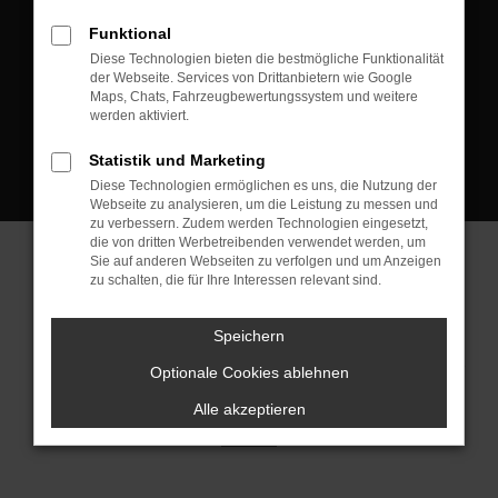
D-08223 Neustadt/Vogtland
Funktional
Kontakt:
Diese Technologien bieten die bestmögliche Funktionalität
der Webseite. Services von Drittanbietern wie Google
Tel.: +49 3745 760 90 20
Maps, Chats, Fahrzeugbewertungssystem und weitere
Fax: +49 3745 760 90 21
werden aktiviert.
Mail: fj@jakob-trading.com
Statistik und Marketing
Diese Technologien ermöglichen es uns, die Nutzung der
Webseite zu analysieren, um die Leistung zu messen und
zu verbessern. Zudem werden Technologien eingesetzt,
die von dritten Werbetreibenden verwendet werden, um
Sie auf anderen Webseiten zu verfolgen und um Anzeigen
zu schalten, die für Ihre Interessen relevant sind.
Barrierefreiheit
Impressum
Datenschutz
Cookie Einstellungen
Speichern
© 2026 Jakob Trading GmbH | Neustädter Straße 1 | DE-08223
Neustadt/Vogtland | fj@jakob-trading.com |
Webdesign by audaris.de
Optionale Cookies ablehnen
Alle akzeptieren