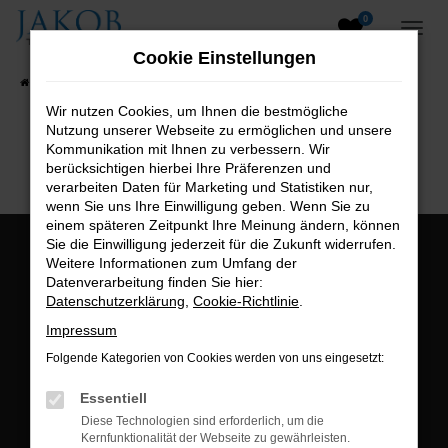
0
Zum
Hauptinhalt
Cookie Einstellungen
springen
Startseite
Fahrzeugangebote
Fahrzeugsuche
Wir nutzen Cookies, um Ihnen die bestmögliche
Nutzung unserer Webseite zu ermöglichen und unsere
B2B-Shop
Kommunikation mit Ihnen zu verbessern. Wir
berücksichtigen hierbei Ihre Präferenzen und
verarbeiten Daten für Marketing und Statistiken nur,
wenn Sie uns Ihre Einwilligung geben. Wenn Sie zu
einem späteren Zeitpunkt Ihre Meinung ändern, können
Sie die Einwilligung jederzeit für die Zukunft widerrufen.
Öffnungszeiten:
Weitere Informationen zum Umfang der
Datenverarbeitung finden Sie hier:
Montag bis Freitag:
Datenschutzerklärung
,
Cookie-Richtlinie
.
07:00 bis 18:00 Uhr
Impressum
Postadresse:
Folgende Kategorien von Cookies werden von uns eingesetzt:
Jakob Trading GmbH
Essentiell
Neustädter Straße 1
Diese Technologien sind erforderlich, um die
Kernfunktionalität der Webseite zu gewährleisten.