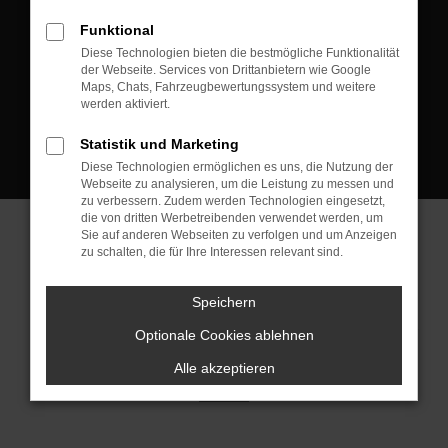
D-08223 Neustadt/Vogtland
Funktional
Kontakt:
Diese Technologien bieten die bestmögliche Funktionalität
der Webseite. Services von Drittanbietern wie Google
Tel.: +49 3745 760 90 20
Maps, Chats, Fahrzeugbewertungssystem und weitere
Fax: +49 3745 760 90 21
werden aktiviert.
Mail: fj@jakob-trading.com
Statistik und Marketing
Diese Technologien ermöglichen es uns, die Nutzung der
Webseite zu analysieren, um die Leistung zu messen und
zu verbessern. Zudem werden Technologien eingesetzt,
die von dritten Werbetreibenden verwendet werden, um
Sie auf anderen Webseiten zu verfolgen und um Anzeigen
zu schalten, die für Ihre Interessen relevant sind.
Barrierefreiheit
Impressum
Datenschutz
Cookie Einstellungen
Speichern
© 2026 Jakob Trading GmbH | Neustädter Straße 1 | DE-08223
Neustadt/Vogtland | fj@jakob-trading.com |
Webdesign by audaris.de
Optionale Cookies ablehnen
Alle akzeptieren