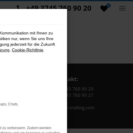
+49 3745 760 90 20
0
 Kommunikation mit Ihnen zu
stiken nur, wenn Sie uns Ihre
ung jederzeit für die Zukunft
ärung
,
Cookie-Richtlinie
.
Kontakt:
Tel.: +49 3745 760 90 20
Fax: +49 3745 760 90 21
Maps, Chats,
Mail: fj@jakob-trading.com
nd zu verbessern. Zudem werden