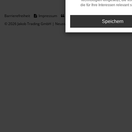
Technologien eingesetzt, die v
die für Ihre Interessen relevant s
Barrierefreiheit
Impressum
Datenschutz
Cookie Einstellungen
Speichern
© 2026 Jakob Trading GmbH | Neustädter Straße 1 | DE-08223 Neustadt/Vogt