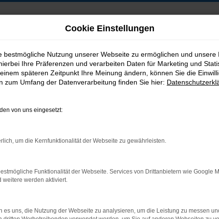
Cookie Einstellungen
ie bestmögliche Nutzung unserer Webseite zu ermöglichen und unsere
hierbei Ihre Präferenzen und verarbeiten Daten für Marketing und Stati
B2B-Shop
einem späteren Zeitpunkt Ihre Meinung ändern, können Sie die Einwillig
en zum Umfang der Datenverarbeitung finden Sie hier:
Datenschutzerkl
en von uns eingesetzt:
Postadresse:
rlich, um die Kernfunktionalität der Webseite zu gewährleisten.
Jakob Trading GmbH
Neustädter Straße 1
estmögliche Funktionalität der Webseite. Services von Drittanbietern wie Google 
D-08223 Neustadt/Vogtland
eitere werden aktiviert.
 es uns, die Nutzung der Webseite zu analysieren, um die Leistung zu messen u