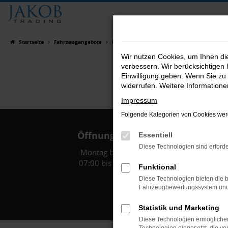
Zum
Hauptinhalt
springen
Startseite
Fahrzeugangebote
Fahrzeugsuche
Wir nutzen Cookies, um Ihnen d
verbessern. Wir berücksichtigen 
Einwilligung geben. Wenn Sie zu 
widerrufen. Weitere Information
Impressum
Folgende Kategorien von Cookies werd
Öffnungszeiten:
Essentiell
Diese Technologien sind erforde
Montag bis Freitag:
07:00 bis 18:00 Uhr
Funktional
Diese Technologien bieten die b
Fahrzeugbewertungssystem und w
Statistik und Marketing
Diese Technologien ermöglichen