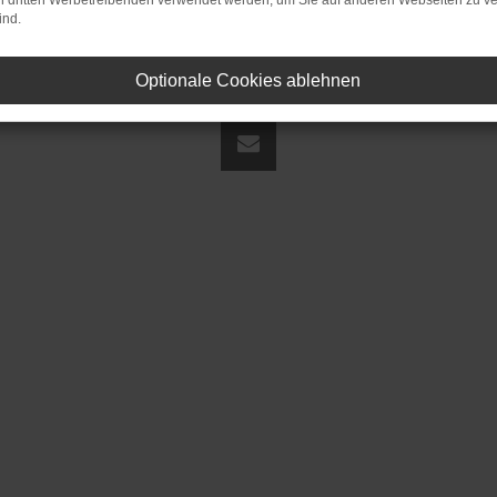
on dritten Werbetreibenden verwendet werden, um Sie auf anderen Webseiten zu ve
ind.
Optionale Cookies ablehnen
land | fj@jakob-trading.com |
Webdesign by audaris.de