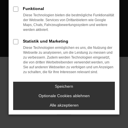
D-08223 Neustadt/Vogtland
Funktional
Kontakt:
Diese Technologien bieten die bestmögliche Funktionalität
der Webseite. Services von Drittanbietern wie Google
Tel.: +49 3745 760 90 20
Maps, Chats, Fahrzeugbewertungssystem und weitere
Fax: +49 3745 760 90 21
werden aktiviert.
Mail: fj@jakob-trading.com
Statistik und Marketing
Diese Technologien ermöglichen es uns, die Nutzung der
Webseite zu analysieren, um die Leistung zu messen und
zu verbessern. Zudem werden Technologien eingesetzt,
die von dritten Werbetreibenden verwendet werden, um
Sie auf anderen Webseiten zu verfolgen und um Anzeigen
zu schalten, die für Ihre Interessen relevant sind.
Barrierefreiheit
Impressum
Datenschutz
Cookie Einstellungen
Speichern
© 2026 Jakob Trading GmbH | Neustädter Straße 1 | DE-08223
Neustadt/Vogtland | fj@jakob-trading.com |
Webdesign by audaris.de
Optionale Cookies ablehnen
Alle akzeptieren