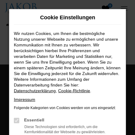
0
Zum
Hauptinhalt
Cookie Einstellungen
springen
Startseite
Fahrzeugangebote
Fahrzeugsuche
Wir nutzen Cookies, um Ihnen die bestmögliche
Nutzung unserer Webseite zu ermöglichen und unsere
B2B-Shop
Kommunikation mit Ihnen zu verbessern. Wir
berücksichtigen hierbei Ihre Präferenzen und
verarbeiten Daten für Marketing und Statistiken nur,
wenn Sie uns Ihre Einwilligung geben. Wenn Sie zu
einem späteren Zeitpunkt Ihre Meinung ändern, können
Sie die Einwilligung jederzeit für die Zukunft widerrufen.
Öffnungszeiten:
Weitere Informationen zum Umfang der
Datenverarbeitung finden Sie hier:
Montag bis Freitag:
Datenschutzerklärung
,
Cookie-Richtlinie
.
07:00 bis 18:00 Uhr
Impressum
Postadresse:
Folgende Kategorien von Cookies werden von uns eingesetzt:
Jakob Trading GmbH
Essentiell
Neustädter Straße 1
Diese Technologien sind erforderlich, um die
Kernfunktionalität der Webseite zu gewährleisten.