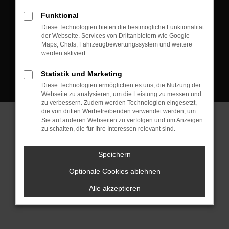
D-08223 Neustadt/Vogtland
Funktional
Kontakt:
Diese Technologien bieten die bestmögliche Funktionalität
der Webseite. Services von Drittanbietern wie Google
Tel.: +49 3745 760 90 20
Maps, Chats, Fahrzeugbewertungssystem und weitere
Fax: +49 3745 760 90 21
werden aktiviert.
Mail: fj@jakob-trading.com
Statistik und Marketing
Diese Technologien ermöglichen es uns, die Nutzung der
Webseite zu analysieren, um die Leistung zu messen und
zu verbessern. Zudem werden Technologien eingesetzt,
die von dritten Werbetreibenden verwendet werden, um
Sie auf anderen Webseiten zu verfolgen und um Anzeigen
zu schalten, die für Ihre Interessen relevant sind.
Barrierefreiheit
Impressum
Datenschutz
Cookie Einstellungen
Speichern
© 2026 Jakob Trading GmbH | Neustädter Straße 1 | DE-08223
Neustadt/Vogtland | fj@jakob-trading.com |
Webdesign by audaris.de
Optionale Cookies ablehnen
Alle akzeptieren