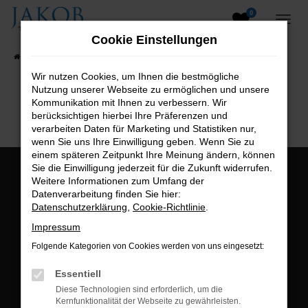
0
Zum
Hauptinhalt
Cookie Einstellungen
springen
Startseite
Fahrzeugangebote
Fahrzeugsuche
Wir nutzen Cookies, um Ihnen die bestmögliche
Nutzung unserer Webseite zu ermöglichen und unsere
B2B-Shop
Kommunikation mit Ihnen zu verbessern. Wir
berücksichtigen hierbei Ihre Präferenzen und
verarbeiten Daten für Marketing und Statistiken nur,
wenn Sie uns Ihre Einwilligung geben. Wenn Sie zu
einem späteren Zeitpunkt Ihre Meinung ändern, können
Sie die Einwilligung jederzeit für die Zukunft widerrufen.
Öffnungszeiten:
Weitere Informationen zum Umfang der
Datenverarbeitung finden Sie hier:
Montag bis Freitag:
Datenschutzerklärung
,
Cookie-Richtlinie
.
07:00 bis 18:00 Uhr
Impressum
Postadresse:
Folgende Kategorien von Cookies werden von uns eingesetzt:
Jakob Trading GmbH
Essentiell
Neustädter Straße 1
Diese Technologien sind erforderlich, um die
Kernfunktionalität der Webseite zu gewährleisten.