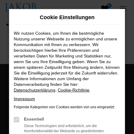
0
Zum
Hauptinhalt
Cookie Einstellungen
springen
Startseite
Fahrzeugangebote
Fahrzeugsuche
Wir nutzen Cookies, um Ihnen die bestmögliche
Nutzung unserer Webseite zu ermöglichen und unsere
B2B-Shop
Kommunikation mit Ihnen zu verbessern. Wir
berücksichtigen hierbei Ihre Präferenzen und
verarbeiten Daten für Marketing und Statistiken nur,
wenn Sie uns Ihre Einwilligung geben. Wenn Sie zu
einem späteren Zeitpunkt Ihre Meinung ändern, können
Sie die Einwilligung jederzeit für die Zukunft widerrufen.
Öffnungszeiten:
Weitere Informationen zum Umfang der
Datenverarbeitung finden Sie hier:
Montag bis Freitag:
Datenschutzerklärung
,
Cookie-Richtlinie
.
07:00 bis 18:00 Uhr
Impressum
Postadresse:
Folgende Kategorien von Cookies werden von uns eingesetzt:
Jakob Trading GmbH
Essentiell
Neustädter Straße 1
Diese Technologien sind erforderlich, um die
Kernfunktionalität der Webseite zu gewährleisten.